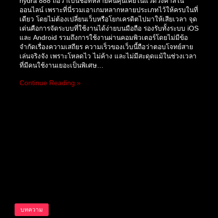
hydra 888 ถือว่าเป็นชื่อที่หลายคนคุ้นเคยในแวดวงคาสิโน
ออนไลน์ เพราะที่นี่รวมเอาเกมหลากหลายประเภทไว้ให้ครบในที่
เดียว โดยไม่ต้องเปลี่ยนเว็บหรือโยกเครดิตไปมาให้เสียเวลา จุด
เด่นคือการจัดระบบที่ใช้งานได้ง่ายบนมือถือ รองรับทั้งระบบ iOS
และ Android รวมถึงการใช้งานผ่านคอมพิวเตอร์โดยไม่มีข้อ
จำกัดเรื่องความเสถียร ความเร็วของเว็บนี้ถือว่าตอบโจทย์สาย
เล่นจริงจัง เพราะโหลดไว ไม่ค้าง และไม่มีสะดุดแม้ในช่วงเวลา
ที่มีคนใช้งานเยอะเป็นพิเศษ…
Continue Reading »
บทความ