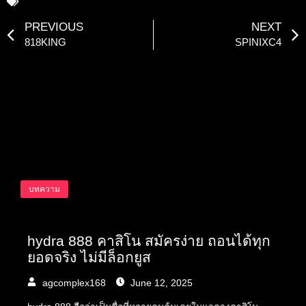
Prev
PREVIOUS
NEXT
818KING
SPINIXC4
บทความ
hydra 888 คาสิโน สมัครง่าย ถอนได้ทุก
ยอดจริง ไม่มีล็อกยูส
agcomplex168
June 12, 2025