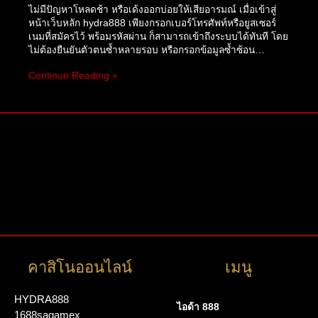
ไม่มีปัญหาโหลดช้า หรือเด้งออกบ่อยให้เสียอารมณ์ เมื่อเข้าสู่
หน้าเว็บหลัก hydra888 เพียงกรอกเบอร์โทรศัพท์หรือยูสเซอร์
เนมที่สมัครไว้ พร้อมรหัสผ่าน ก็สามารถเข้าถึงระบบได้ทันที โดย
ไม่ต้องยืนยันตัวตนซ้ำหลายรอบ หรือกรอกข้อมูลซ้ำซ้อน…
Continue Reading »
คาสิโนออนไลน์
เมนู
HYDRA888
ไอด้า 888
1688sagamex