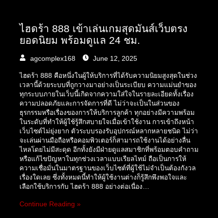
ไฮดร้า 888 เข้าเล่นเกมสุดมันส์เว็บตรง
ยอดนิยม พร้อมดูแล 24 ชม.
agcomplex168
June 12, 2025
ไฮดร้า 888 คือหนึ่งในผู้ให้บริการที่ได้รับความนิยมสูงสุดในช่วง
เวลานี้ด้วยระบบที่ถูกวางมาอย่างเป็นระเบียบ ความแม่นยำของ
ทุกระบบภายในเว็บนี้เกิดจากความใส่ใจในรายละเอียดทั้งเรื่อง
ความปลอดภัยและการจัดการที่ดี ไม่ว่าจะเป็นในส่วนของ
ธุรกรรมหรือเรื่องของการให้บริการลูกค้า ทุกอย่างมีความพร้อม
ในระดับที่ทำให้ผู้ใช้รู้สึกสบายใจเมื่อเข้าใช้งาน การเข้าถึงหน้า
เว็บไซต์ไม่ยุ่งยาก ตัวระบบรองรับอุปกรณ์หลากหลายชนิด ไม่ว่า
จะเล่นผ่านมือถือหรือคอมพิวเตอร์ก็สามารถใช้งานได้อย่างลื่น
ไหลโดยไม่มีสะดุด อีกทั้งยังมีฝ่ายดูแลสมาชิกที่พร้อมตอบคำถาม
หรือแก้ไขปัญหาในทุกช่วงเวลาแบบเรียลไทม์ ถือเป็นการให้
ความเชื่อมั่นในมาตรฐานของเว็บไซต์ที่ผู้ใช้ไม่จำเป็นต้องกังวล
เรื่องใดเลย ซึ่งทั้งหมดนี้ทำให้ผู้ใช้งานต่างก็รู้สึกพึงพอใจและ
เลือกใช้บริการกับ ไฮดร้า 888 อย่างต่อเนื่อง…
Continue Reading »