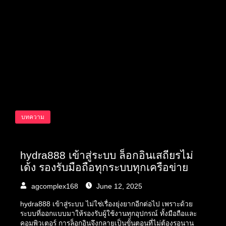
บทความ
hydra888 เข้าสู่ระบบ ล็อกอินเสถียรไม่
เด้ง รองรับมือถือทุกระบบทุกเครือข่าย
agcomplex168
June 12, 2025
hydra888 เข้าสู่ระบบ ไม่ใช่เรื่องยุ่งยากอีกต่อไป เพราะด้วย
ระบบที่ออกแบบมาให้รองรับผู้ใช้งานทุกอุปกรณ์ ทั้งมือถือและ
คอมพิวเตอร์ การล็อกอินจึงกลายเป็นขั้นตอนที่ไม่ต้องรอนาน