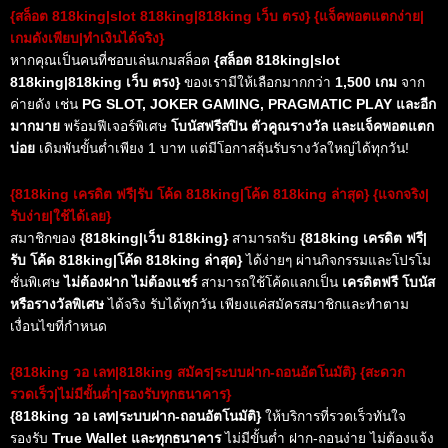
{สล็อต 818king|slot 818king|818king เว็บ ตรง} {แจ็คพอตแตกง่าย|
เกมดังเพียบ|ทำเงินได้จริง}
หากคุณเป็นคนที่ชอบเล่นเกมสล็อต
{สล็อต 818king|slot
818king|818king เว็บ ตรง}
ของเรามีให้เลือกมากกว่า
1,500 เกม
จาก
ค่ายดัง เช่น
PG SLOT, JOKER GAMING, PRAGMATIC PLAY และอีก
มากมาย
พร้อมฟีเจอร์พิเศษ
โบนัสฟรีสปิน ตัวคูณรางวัล และแจ็คพอตแตก
บ่อย
เดิมพันขั้นต่ำเพียง 1 บาท แต่มีโอกาสลุ้นรับรางวัลใหญ่ได้ทุกวัน!
{818king เครดิต ฟรี|รับ โค้ด 818king|โค้ด 818king ล่าสุด} {แจกจริง|
รับง่าย|ใช้ได้เลย}
สมาชิกของ
{818king|เว็บ 818king}
สามารถรับ
{818king เครดิต ฟรี|
รับ โค้ด 818king|โค้ด 818king ล่าสุด}
ได้ง่ายๆ ผ่านกิจกรรมและโปรโม
ชั่นพิเศษ
ไม่ต้องฝาก ไม่ต้องแชร์
สามารถใช้โค้ดแลกเป็น
เครดิตฟรี โบนัส
หรือรางวัลพิเศษ
ได้จริง รับได้ทุกวัน เพียงแค่สมัครสมาชิกและทำตาม
เงื่อนไขที่กำหนด
{818king วอ เลท|818king สมัคร|ระบบฝาก-ถอนอัตโนมัติ} {สะดวก
รวดเร็ว|ไม่มีขั้นต่ำ|รองรับทุกธนาคาร}
{818king วอ เลท|ระบบฝาก-ถอนอัตโนมัติ}
ให้บริการที่รวดเร็วทันใจ
รองรับ
True Wallet และทุกธนาคาร
ไม่มีขั้นต่ำ ฝาก-ถอนง่าย ไม่ต้องแจ้ง