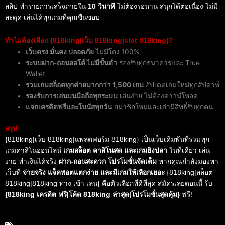
สลิป ทำรายการเสร็จภายใน
10 วินาที
ไม่ต้องรอนาน สนุกได้ต่อเนื่อง ไม่มี
สะดุด เล่นได้ทุกเกมที่คุณชื่นชอบ
ทำไมต้องเลือก {818king|เว็บ 818king|slot 818king}?
เว็บตรง มั่นคง ปลอดภัย
ไม่มีโกง 100%
ระบบฝาก-ถอนออโต้ ไม่มีขั้นต่ำ
รองรับทุกธนาคารและ True
Wallet
รวมเกมสล็อตทุกค่ายมากกว่า 1,500 เกม
อัปเดตเกมใหม่ทุกสัปดาห์
รองรับการเล่นบนมือถือทุกระบบ
เล่นง่าย ไม่ต้องดาวน์โหลด
แจกเครดิตฟรีและโบนัสทุกวัน
สมาชิกใหม่และเก่ามีสิทธิ์รับทุกคน
สรุป
{818king|เว็บ 818king|แพลตฟอร์ม 818king} เป็นเว็บเดิมพันที่รวมทุก
เกมคาสิโนออนไลน์
เกมสล็อต คาสิโนสด และเกมยิงปลา
ในที่เดียว เล่น
ง่าย ทำเงินได้จริง
ฝาก-ถอนสะดวก โปรโมชั่นจัดเต็ม
หากคุณกำลังมองหา
เว็บที่
จ่ายจริง แจ็คพอตแตกง่าย และมีเกมให้เลือกเยอะ
{818king|สล็อต
818king|818king ทาง เข้า เล่น} คือตัวเลือกที่ดีที่สุด สมัครเลยตอนนี้ รับ
{818king เครดิต ฟรี|โค้ด 818king ล่าสุด|โปรโมชั่นสุดคุ้ม}
ฟรี!