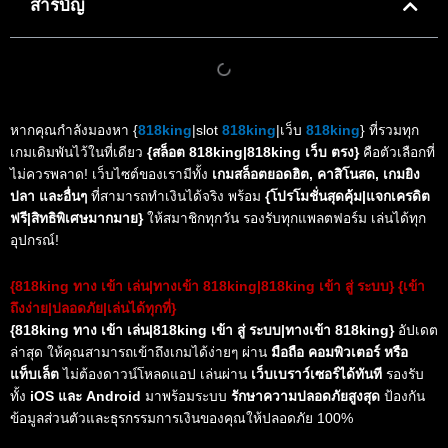
สารบัญ
หากคุณกำลังมองหา {
818king
|slot
818king
|เว็บ
818king
} ที่รวมทุก
เกมเดิมพันไว้ในที่เดียว
{สล็อต 818king|818king เว็บ ตรง}
คือตัวเลือกที่
ไม่ควรพลาด! เว็บไซต์ของเรามีทั้ง
เกมสล็อตยอดฮิต, คาสิโนสด, เกมยิง
ปลา และอื่นๆ
ที่สามารถทำเงินได้จริง พร้อม
{โปรโมชั่นสุดคุ้ม|แจกเครดิต
ฟรี|สิทธิพิเศษมากมาย}
ให้สมาชิกทุกวัน รองรับทุกแพลตฟอร์ม เล่นได้ทุก
อุปกรณ์!
{818king ทาง เข้า เล่น|ทางเข้า 818king|818king เข้า สู่ ระบบ} {เข้า
ถึงง่าย|ปลอดภัย|เล่นได้ทุกที่}
{818king ทาง เข้า เล่น|818king เข้า สู่ ระบบ|ทางเข้า 818king}
อัปเดต
ล่าสุด ให้คุณสามารถเข้าถึงเกมได้ง่ายๆ ผ่าน
มือถือ คอมพิวเตอร์ หรือ
แท็บเล็ต
ไม่ต้องดาวน์โหลดแอป เล่นผ่าน
เว็บเบราว์เซอร์ได้ทันที
รองรับ
ทั้ง
iOS และ Android
มาพร้อมระบบ
รักษาความปลอดภัยสูงสุด
ป้องกัน
ข้อมูลส่วนตัวและธุรกรรมการเงินของคุณให้ปลอดภัย 100%