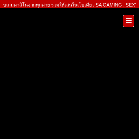
Skip
บเกมคาสิโนจากทุกค่าย รวมให้เล่นในเว็บเดียว SA GAMING , SEXY GA
to
Main
content
Men