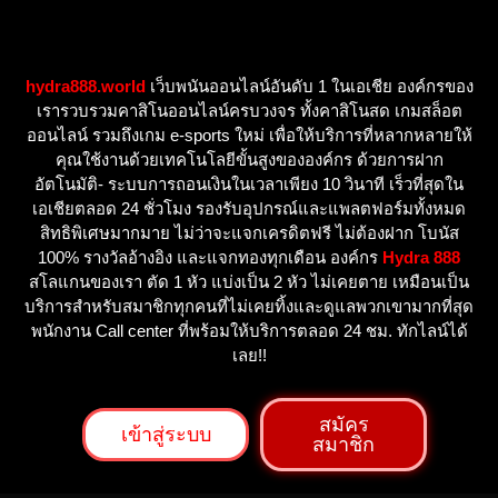
hydra888.world
เว็บพนันออนไลน์อันดับ 1 ในเอเชีย องค์กรของ
เรารวบรวมคาสิโนออนไลน์ครบวงจร ทั้งคาสิโนสด เกมสล็อต
ออนไลน์ รวมถึงเกม e-sports ใหม่ เพื่อให้บริการที่หลากหลายให้
คุณใช้งานด้วยเทคโนโลยีขั้นสูงขององค์กร ด้วยการฝาก
อัตโนมัติ- ระบบการถอนเงินในเวลาเพียง 10 วินาที เร็วที่สุดใน
เอเชียตลอด 24 ชั่วโมง รองรับอุปกรณ์และแพลตฟอร์มทั้งหมด
สิทธิพิเศษมากมาย ไม่ว่าจะแจกเครดิตฟรี ไม่ต้องฝาก โบนัส
100% รางวัลอ้างอิง และแจกทองทุกเดือน องค์กร
Hydra 888
สโลแกนของเรา ตัด 1 หัว แบ่งเป็น 2 หัว ไม่เคยตาย เหมือนเป็น
บริการสำหรับสมาชิกทุกคนที่ไม่เคยทิ้งและดูแลพวกเขามากที่สุด
พนักงาน Call center ที่พร้อมให้บริการตลอด 24 ชม. ทักไลน์ได้
เลย!!
สมัคร
เข้าสู่ระบบ
สมาชิก