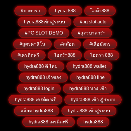
#บาคาร่า
hydra 888
ไอด้า888
hydra888เข้าสู่ระบบ
#pg slot auto
#PG SLOT DEMO​
#สูตรบาคาร่า
#สูตรคาสิโน
#สล๊อต
#เสือมังกร
#เครดิตฟรี
ไฮดร้า888
ไฮดรา 888
hydra888 ดี ไหม
hydra888 wallet
hydra888 เจ้าของ
hydra888 line
hydra888 login
hydra888 ทาง เข้า
hydra888 เครดิต ฟรี
hydra888 เข้า สู่ ระบบ
สล็อต hydra888
hydra888 เข้าสู่ระบบ
hydra888 เครดิตฟรี
hydra888