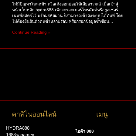
ไม่มีปัญหาโหลดช้า หรือเด้งออกบ่อยให้เสียอารมณ์ เมื่อเข้าสู่
หน้าเว็บหลัก hydra888 เพียงกรอกเบอร์โทรศัพท์หรือยูสเซอร์
เนมที่สมัครไว้ พร้อมรหัสผ่าน ก็สามารถเข้าถึงระบบได้ทันที โดย
ไม่ต้องยืนยันตัวตนซ้ำหลายรอบ หรือกรอกข้อมูลซ้ำซ้อน…
Continue Reading »
คาสิโนออนไลน์
เมนู
HYDRA888
ไอด้า 888
1688sagamex