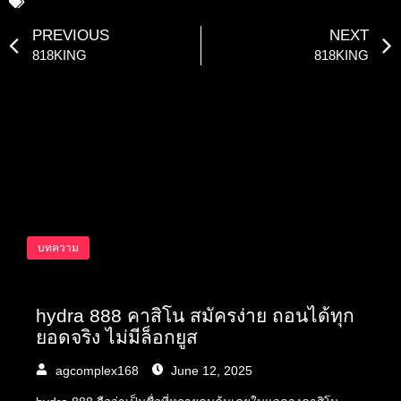
Prev
PREVIOUS
NEXT
818KING
818KING
บทความ
hydra 888 คาสิโน สมัครง่าย ถอนได้ทุก
ยอดจริง ไม่มีล็อกยูส
agcomplex168
June 12, 2025