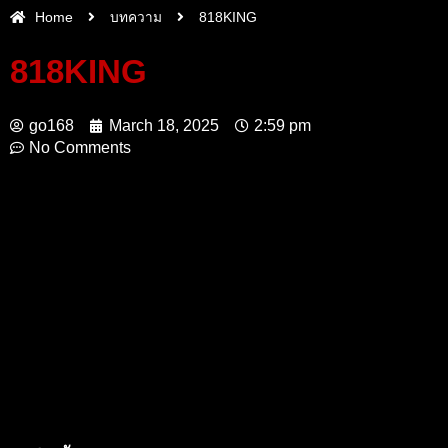
Home
บทความ
818KING
818KING
go168
March 18, 2025
2:59 pm
No Comments