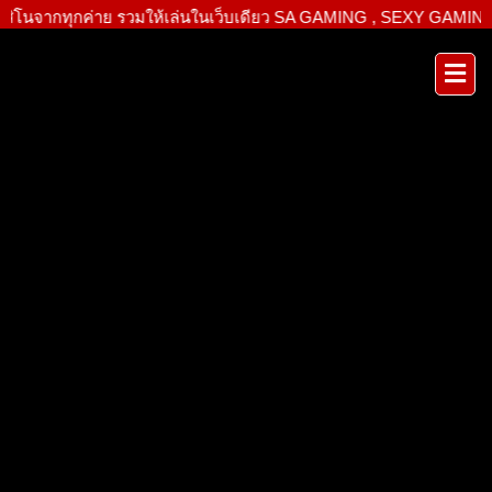
Skip
ากทุกค่าย รวมให้เล่นในเว็บเดียว SA GAMING , SEXY GAMING , PG 
to
Main
content
Men