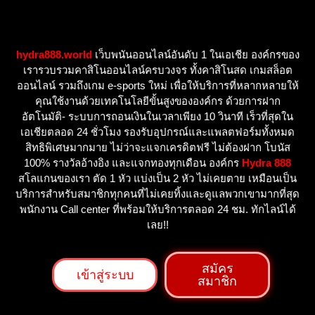
hydra888.world
เว็บพนันออนไลน์อันดับ 1 ในเอเชีย องค์กรของ
เรารวบรวมคาสิโนออนไลน์ครบวงจร ทั้งคาสิโนสด เกมสล็อต
ออนไลน์ รวมถึงเกม e-sports ใหม่ เพื่อให้บริการที่หลากหลายให้
คุณใช้งานด้วยเทคโนโลยีขั้นสูงขององค์กร ด้วยการฝาก
อัตโนมัติ- ระบบการถอนเงินในเวลาเพียง 10 วินาที เร็วที่สุดใน
เอเชียตลอด 24 ชั่วโมง รองรับอุปกรณ์และแพลตฟอร์มทั้งหมด
สิทธิพิเศษมากมาย ไม่ว่าจะแจกเครดิตฟรี ไม่ต้องฝาก โบนัส
100% รางวัลอ้างอิง และแจกทองทุกเดือน องค์กร
Hydra 888
สโลแกนของเรา ตัด 1 หัว แบ่งเป็น 2 หัว ไม่เคยตาย เหมือนเป็น
บริการสำหรับสมาชิกทุกคนที่ไม่เคยทิ้งและดูแลพวกเขามากที่สุด
พนักงาน Call center ที่พร้อมให้บริการตลอด 24 ชม. ทักไลน์ได้
เลย!!
สมัคร
เข้าสู่ระบบ
สมาชิก