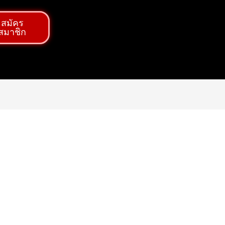
สมัคร
สมาชิก