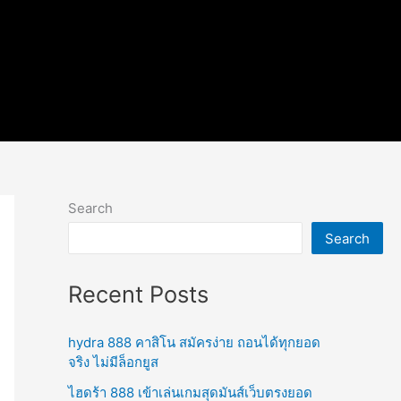
Search
Search
Recent Posts
hydra 888 คาสิโน สมัครง่าย ถอนได้ทุกยอด
จริง ไม่มีล็อกยูส
ไฮดร้า 888 เข้าเล่นเกมสุดมันส์เว็บตรงยอด