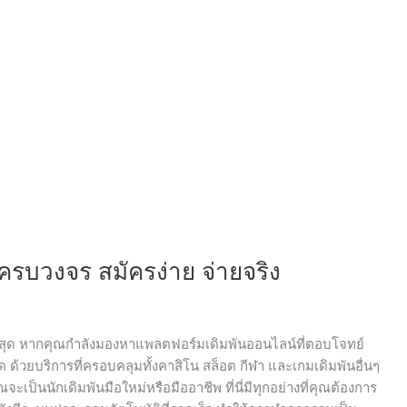
ครบวงจร สมัครง่าย จ่ายจริง
ี่สุด หากคุณกำลังมองหาแพลตฟอร์มเดิมพันออนไลน์ที่ตอบโจทย์
ด ด้วยบริการที่ครอบคลุมทั้งคาสิโน สล็อต กีฬา และเกมเดิมพันอื่นๆ
ุณจะเป็นนักเดิมพันมือใหม่หรือมืออาชีพ ที่นี่มีทุกอย่างที่คุณต้องการ