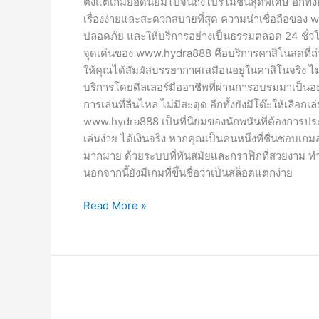
ตั้งแต่เกมยอดนิยมไปจนถึงโปรโมชั่นสุดพิเศษ อีกทั้
เรื่องง่ายและสะดวกสบายที่สุด ความน่าเชื่อถือของ 
ปลอดภัย และให้บริการอย่างเป็นธรรมตลอด 24 ชั่
จุดเด่นของ www.hydra888 คือบริการคาสิโนสดที่ถ
ให้คุณได้สัมผัสบรรยากาศเสมือนอยู่ในคาสิโนจริง ไม่
บริการโดยดีลเลอร์มืออาชีพที่ผ่านการอบรมมาเป็นอย่
การเล่นที่ลื่นไหล ไม่มีสะดุด อีกทั้งยังมีโต๊ะให้
www.hydra888 เป็นที่นิยมของนักพนันที่ต้องการป
เล่นง่าย ได้เงินจริง หากคุณเป็นคนหนึ่งที่ชื่นชอบ
มากมาย ด้วยระบบที่ทันสมัยและกราฟิกที่สวยงาม ท
นอกจากนี้ยังมีเกมที่ขึ้นชื่อว่าเป็นสล็อตแตกง่าย
Read More »
แจก
หนัก!