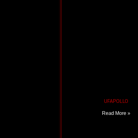
UFAPOLLO
Read More »