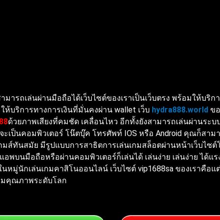
ามารถเล่นผ่านมือถือได้เว็บไซต์ของเราเป็นเว็บตรง พร้อมให้บริก
มให้บริการทางการเงินที่มั่นคงผ่าน wallet เว็บ
hydra888.world
ของ
88
ด้วยภาพเสียงที่คมชัด เคลื่อนไหว อีกทั้งยังสามารถเล่นผ่านระบบ
เป็นคอมพิวเตอร์ โน๊ตบุ๊ค โทรศัพท์ IOS หรือ Android คุณก็สามาร
กมส์ทันสมัย มีรูปแบบการสาธิตการเล่นเกมสล็อตผ่านหน้าเว็บไซต
นแอพบนมือถือหรือผ่านคอมพิวเตอร์ก็เล่นได้ เล่นง่าย เล่นง่าย ได้
ึ้นในหมู่นักเล่นเกมคาสิโนออนไลน์ เว็บไซต์ vip1688sa ของเราคือแต
่เกมคุณภาพระดับโลก