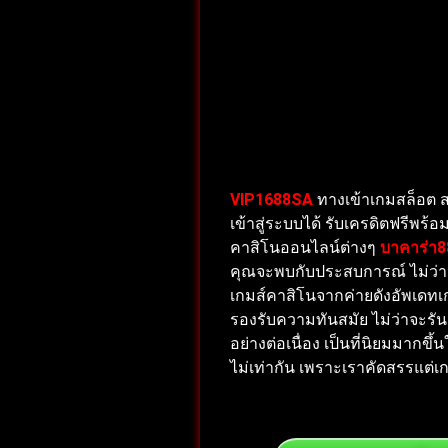
VIP1688SA
ทางเข้าเกมสล็อต ส
เข้าสู่ระบบได้ รับเครดิตฟรีพร้อ
คาสิโนออนไลน์ต่างๆ
บาคาร่า8
คุณจะพบกับประสบการณ์ ไม่ว่าจะ
เกมส์คาสิโนจากค่ายดังอัพเดทเ
รองรับความทันสมัย ​​ไม่ว่าจะรั
อย่างต่อเนื่อง เป็นที่นิยมมากข
ไม่เท่ากัน เพราะเราคัดสรรแต