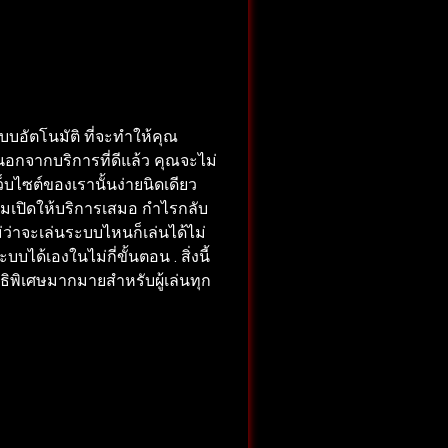
อัตโนมัติ ที่จะทำให้คุณ
 นอกจากบริการที่ดีแล้ว คุณจะไม่
บไซต์ของเรานั้นง่ายนิดเดียว
้อมเปิดให้บริการเสมอ กำไรกลับ
่ว่าจะเล่นระบบไหนก็เล่นได้ไม่
ด้เองในไม่กี่ขั้นตอน . สิ่งนี้
ธิพิเศษมากมายสำหรับผู้เล่นทุก