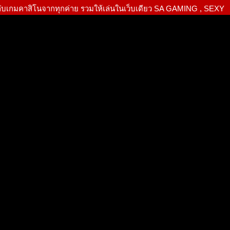
โนจากทุกค่าย รวมให้เล่นในเว็บเดียว SA GAMING , SEXY GAMING , 