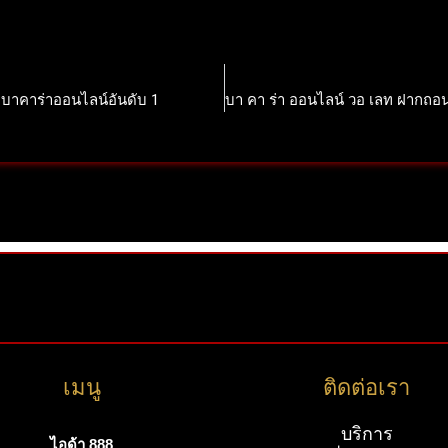
บาคาร่าออนไลน์อันดับ 1
บา คา ร่า ออนไลน์ วอ เลท ฝากถอนร
เมนู
ติดต่อเรา
บริการ
ไอด้า 888