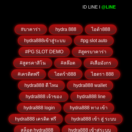
ID LINE I
@LINE
#บาคาร่า
hydra 888
ไอด้า888
hydra888เข้าสู่ระบบ
#pg slot auto
#PG SLOT DEMO​
#สูตรบาคาร่า
#สูตรคาสิโน
#สล๊อต
#เสือมังกร
#เครดิตฟรี
ไฮดร้า888
ไฮดรา 888
hydra888 ดี ไหม
hydra888 wallet
hydra888 เจ้าของ
hydra888 line
hydra888 login
hydra888 ทาง เข้า
hydra888 เครดิต ฟรี
hydra888 เข้า สู่ ระบบ
สล็อต hydra888
hydra888 เข้าสู่ระบบ