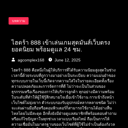
บทความ
ไฮดร้า 888 เข้าเล่นเกมสุดมันส์เว็บตรง
ยอดนิยม พร้อมดูแล 24 ชม.
agcomplex168
June 12, 2025
ไฮดร้า 888 คือหนึ่งในผู้ให้บริการที่ได้รับความนิยมสูงสุดในช่วง
เวลานี้ด้วยระบบที่ถูกวางมาอย่างเป็นระเบียบ ความแม่นยำของ
ทุกระบบภายในเว็บนี้เกิดจากความใส่ใจในรายละเอียดทั้งเรื่อง
ความปลอดภัยและการจัดการที่ดี ไม่ว่าจะเป็นในส่วนของ
ธุรกรรมหรือเรื่องของการให้บริการลูกค้า ทุกอย่างมีความพร้อม
ในระดับที่ทำให้ผู้ใช้รู้สึกสบายใจเมื่อเข้าใช้งาน การเข้าถึงหน้า
เว็บไซต์ไม่ยุ่งยาก ตัวระบบรองรับอุปกรณ์หลากหลายชนิด ไม่ว่า
จะเล่นผ่านมือถือหรือคอมพิวเตอร์ก็สามารถใช้งานได้อย่างลื่น
ไหลโดยไม่มีสะดุด อีกทั้งยังมีฝ่ายดูแลสมาชิกที่พร้อมตอบคำถาม
หรือแก้ไขปัญหาในทุกช่วงเวลาแบบเรียลไทม์ ถือเป็นการให้
ความเชื่อมั่นในมาตรฐานของเว็บไซต์ที่ผู้ใช้ไม่จำเป็นต้องกังวล