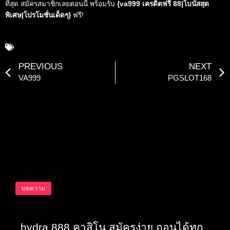
ที่สุด สมัครสมาชิกเลยตอนนี้ พร้อมรับ
{va999 เครดิตฟรี 88|โบนัสสุด
พิเศษ|โปรโมชั่นเด็ดๆ}
ฟรี!
Prev
PREVIOUS
NEXT
VA999
PGSLOT168
บทความ
hydra 888 คาสิโน สมัครง่าย ถอนได้ทุก