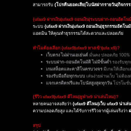
สามารถรับ
{โปรคืนยอดเสีย|โบนัสฝากรายวัน|กิจกร
{ufax9 ฝากเงิน|ufax9 ถอนเงิน|ระบบฝาก-ถอนอัตโนมัติ}
ระบบ
{ufax9 ฝากเงิน|ufax9 ถอนเงิน|ธุรกรรมอัตโนมั
แอดมิน ให้คุณทำธุรกรรมได้สะดวกและปลอดภัย
ทำไมต้องเลือก {ufax9|ufax9 ทางเข้า|ufa x9}?
เว็บตรง ไม่ผ่านเอเย่นต์
มั่นคง ปลอดภัย 100%
ระบบฝาก-ถอนอัตโนมัติ ไม่มีขั้นต่ำ
รองรับทุ
เกมสล็อตและคาสิโนครบวงจร
มีเกมให้เลือก
รองรับมือถือทุกระบบ
เล่นง่ายผ่านเว็บ ไม่ต้อ
แจกเครดิตฟรีและโบนัสสูงสุดทุกวัน
โปรโมชั่น
{รีวิว ufax9|ufax9 ดีไหม|ยูฟ่าx9 น่าเล่นไหม}?
หลายคนอาจสงสัยว่า
{ufax9 ดีไหม|เว็บ ufax9 น่าเล่นห
ความปลอดภัยสูง และได้รับการรีวิวจากผู้เล่นจริงว่า
ฝ
สรุป