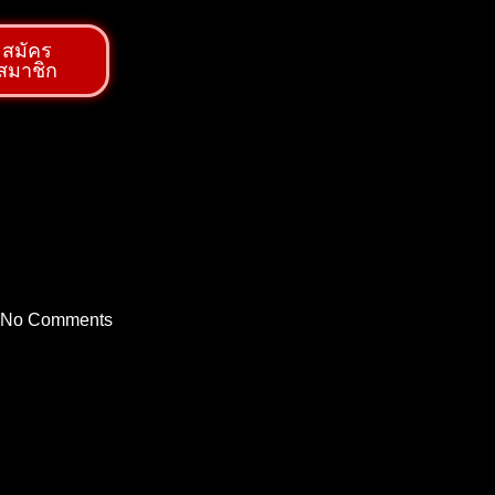
สมัคร
สมาชิก
No Comments