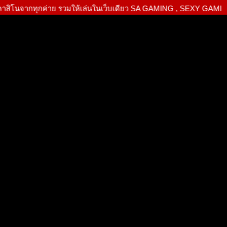
ทุกค่าย รวมให้เล่นในเว็บเดียว SA GAMING , SEXY GAMING , PG , P