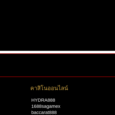
คาสิโนออนไลน์
HYDRA888
1688sagamex
baccarat888