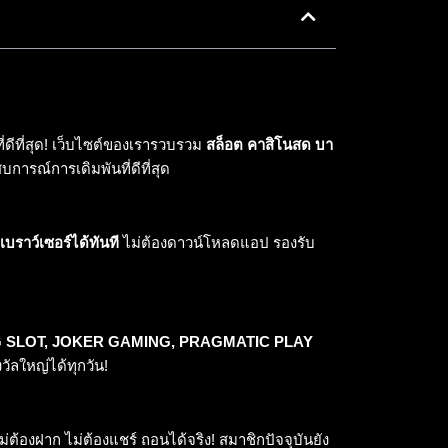
ี่ดีที่สุด! เว็บไซต์ของเรารวบรวม
สล็อต คาสิโนสด บา
การณ์การเดิมพันที่ดีที่สุด
บเบราว์เซอร์ได้ทันที
ไม่ต้องดาวน์โหลดแอป รองรับ
 SLOT, JOKER GAMING, PRAGMATIC PLAY
ัลใหญ่ได้ทุกวัน!
ม่ต้องฝาก ไม่ต้องแชร์ ถอนได้จริง! สมาชิกปัจจุบันยัง