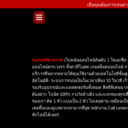
Skip
เมื่อคุณต้องการเล่นคาสิโน ลอ
to
Main
content
Menu
hydra888.world
เว็บพนันออนไลน์อันดับ 1 ในเอเชี
ออนไลน์ครบวงจร ทั้งคาสิโนสด เกมสล็อตออนไลน์ รวมถ
บริการที่หลากหลายให้คุณใช้งานด้วยเทคโนโลยีขั้นส
อัตโนมัติ- ระบบการถอนเงินในเวลาเพียง 10 วินาที เร็
รองรับอุปกรณ์และแพลตฟอร์มทั้งหมด สิทธิพิเศษมาก
ต้องฝาก โบนัส 100% รางวัลอ้างอิง และแจกทองทุกเด
ของเรา ตัด 1 หัว แบ่งเป็น 2 หัว ไม่เคยตาย เหมือนเป
เคยทิ้งและดูแลพวกเขามากที่สุด พนักงาน Call center
ทักไลน์ได้เลย!!