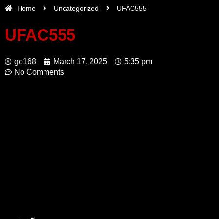
Home
Uncategorized
UFAC555
UFAC555
go168
March 17, 2025
5:35 pm
No Comments