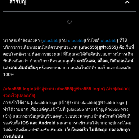
สารบัญ
หากคุณกำลังมองหา {
ufac555
|เว็บ
ufac555
|เว็บไซต์
ufac555
} ที่ให้
บริการการเดิมพันออนไลน์ครบทุกประเภท
{ufac555|ยูฟ่าc555}
คือเว็บที่
ตอบโจทย์ความต้องการของคุณ! ที่นี่คุณจะได้สัมผัสประสบการณ์การเดิม
พันที่เหนือกว่า ด้วยบริการที่ครอบคลุมทั้ง
คาสิโนสด, สล็อต, กีฬาออนไลน์
และเกมเดิมพันอื่นๆ
พร้อมระบบฝาก-ถอนอัตโนมัติที่รวดเร็วและปลอดภัย
100%
{ufac555 login|เข้าสู่ระบบ ufac555|ยูฟ่าc555 login} {ง่าย|สะดวก|
รวดเร็ว|ปลอดภัย}
การเข้าใช้งาน {ufac555 login|เข้าสู่ระบบ ufac555|ยูฟ่าc555 login}
ทำได้ง่ายมาก เพียงแค่คุณเข้าไปที่ {ufac555 ทาง เข้า|ยูฟ่าc555 ทาง
เข้า} และกรอกข้อมูลบัญชีของคุณ ระบบจะพาคุณเข้าสู่หน้าหลักได้ทันที
รองรับทั้ง
iOS และ Android
คุณสามารถเข้าเล่นได้จากทุกอุปกรณ์โดย
ไม่ต้องติดตั้งแอปพลิเคชันเพิ่มเติม
เว็บโหลดเร็ว ไม่มีสะดุด ปลอดภัยทุก
การเดิมพัน