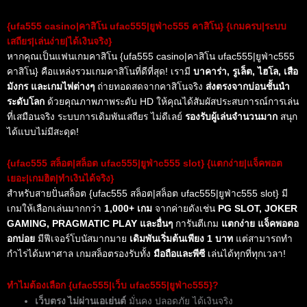
{ufa555 casino|คาสิโน ufac555|ยูฟ่าc555 คาสิโน} {เกมครบ|ระบบ
เสถียร|เล่นง่าย|ได้เงินจริง}
หากคุณเป็นแฟนเกมคาสิโน {ufa555 casino|คาสิโน ufac555|ยูฟ่าc555
คาสิโน} คือแหล่งรวมเกมคาสิโนที่ดีที่สุด! เรามี
บาคาร่า, รูเล็ต, ไฮโล, เสือ
มังกร และเกมไพ่ต่างๆ
ถ่ายทอดสดจากคาสิโนจริง
ส่งตรงจากบ่อนชั้นนำ
ระดับโลก
ด้วยคุณภาพภาพระดับ HD ให้คุณได้สัมผัสประสบการณ์การเล่น
ที่เสมือนจริง ระบบการเดิมพันเสถียร ไม่ดีเลย์
รองรับผู้เล่นจำนวนมาก
สนุก
ได้แบบไม่มีสะดุด!
{ufac555 สล็อต|สล็อต ufac555|ยูฟ่าc555 slot} {แตกง่าย|แจ็คพอต
เยอะ|เกมฮิต|ทำเงินได้จริง}
สำหรับสายปั่นสล็อต {ufac555 สล็อต|สล็อต ufac555|ยูฟ่าc555 slot} มี
เกมให้เลือกเล่นมากกว่า
1,000+ เกม
จากค่ายดังเช่น
PG SLOT, JOKER
GAMING, PRAGMATIC PLAY และอื่นๆ
การันตีเกม
แตกง่าย แจ็คพอตอ
อกบ่อย
มีฟีเจอร์โบนัสมากมาย
เดิมพันเริ่มต้นเพียง 1 บาท
แต่สามารถทำ
กำไรได้มหาศาล เกมสล็อตรองรับทั้ง
มือถือและพีซี
เล่นได้ทุกที่ทุกเวลา!
ทำไมต้องเลือก {ufac555|เว็บ ufac555|ยูฟ่าc555}?
เว็บตรง ไม่ผ่านเอเย่นต์
มั่นคง ปลอดภัย ได้เงินจริง