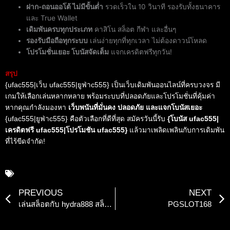
ฝาก-ถอนออโต้ ไม่มีขั้นต่ำ
รวดเร็วใน 10 วินาที รองรับทั้งธนาคาร
และ True Wallet
เดิมพันครบทุกประเภท
คาสิโน สล็อต กีฬา และอื่นๆ
รองรับมือถือทุกระบบ
เล่นง่ายทุกที่ทุกเวลา ไม่ต้องดาวน์โหลด
โปรโมชั่นเยอะ โบนัสจัดเต็ม
แจกเครดิตฟรีทุกวัน!
สรุป
{ufac555|เว็บ ufac555|ยูฟ่าc555} เป็นเว็บเดิมพันออนไลน์ที่ครบวงจร มี
เกมให้เลือกเล่นหลากหลาย พร้อมระบบที่ปลอดภัยและโปรโมชั่นที่คุ้มค่า
หากคุณกำลังมองหา
เว็บพนันที่มั่นคง ปลอดภัย และแจกโบนัสเยอะ
{ufac555|ยูฟ่าc555} คือตัวเลือกที่ดีที่สุด สมัครวันนี้รับ
{โบนัส ufac555|
เครดิตฟรี ufac555|โปรโมชัน ufac555}
แล้วมาเพลิดเพลินกับการเดิมพัน
ที่ไร้ขีดจำกัด!
Prev
PREVIOUS
NEXT
เล่นสล็อตกับ hydra888 สล็อต สนุกได้ทุกวัน ลุ้นโบนัสแตกง่าย!
PGSLOT168