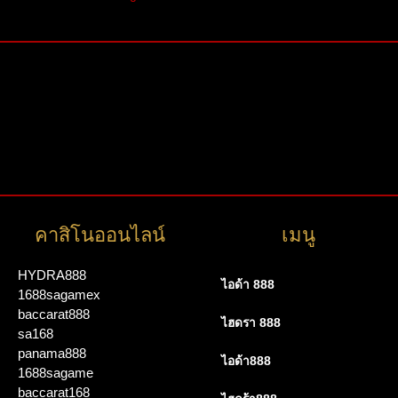
คาสิโนออนไลน์
เมนู
HYDRA888
ไอด้า 888
1688sagamex
baccarat888
ไฮดรา 888
sa168
panama888
ไอด้า888
1688sagame
baccarat168