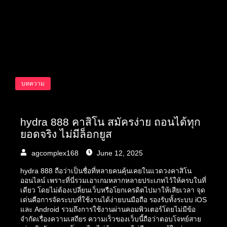
บทความ
hydra 888 คาสิโน สมัครง่าย ถอนได้ทุก
ยอดจริง ไม่มีล็อกยูส
agcomplex168
June 12, 2025
hydra 888 ถือว่าเป็นชื่อที่หลายคนคุ้นเคยในแวดวงคาสิโน
ออนไลน์ เพราะที่นี่รวมเอาเกมหลากหลายประเภทไว้ให้ครบในที่
เดียว โดยไม่ต้องเปลี่ยนเว็บหรือโยกเครดิตไปมาให้เสียเวลา จุด
เด่นคือการจัดระบบที่ใช้งานได้ง่ายบนมือถือ รองรับทั้งระบบ iOS
และ Android รวมถึงการใช้งานผ่านคอมพิวเตอร์โดยไม่มีข้อ
จำกัดเรื่องความเสถียร ความเร็วของเว็บนี้ถือว่าตอบโจทย์สาย