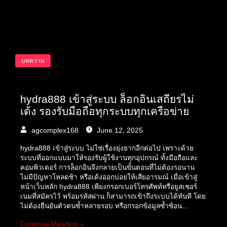
บทความ
hydra888 เข้าสู่ระบบ ล็อกอินเสถียรไม่
เด้ง รองรับมือถือทุกระบบทุกเครือข่าย
agcomplex168
June 12, 2025
hydra888 เข้าสู่ระบบ ไม่ใช่เรื่องยุ่งยากอีกต่อไป เพราะด้วย
ระบบที่ออกแบบมาให้รองรับผู้ใช้งานทุกอุปกรณ์ ทั้งมือถือและ
คอมพิวเตอร์ การล็อกอินจึงกลายเป็นขั้นตอนที่ไม่ต้องรอนาน
ไม่มีปัญหาโหลดช้า หรือเด้งออกบ่อยให้เสียอารมณ์ เมื่อเข้าสู่
หน้าเว็บหลัก hydra888 เพียงกรอกเบอร์โทรศัพท์หรือยูสเซอร์
เนมที่สมัครไว้ พร้อมรหัสผ่าน ก็สามารถเข้าถึงระบบได้ทันที โดย
ไม่ต้องยืนยันตัวตนซ้ำหลายรอบ หรือกรอกข้อมูลซ้ำซ้อน…
Continue Reading »