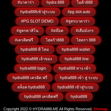
#บาคาร่า
hydra 888
ไอด้า888
hydra888เข้าสู่ระบบ
#pg slot auto
#PG SLOT DEMO​
#สูตรบาคาร่า
#สูตรคาสิโน
#สล๊อต
#เสือมังกร
#เครดิตฟรี
ไฮดร้า888
ไฮดรา 888
hydra888 ดี ไหม
hydra888 wallet
hydra888 เจ้าของ
hydra888 line
hydra888 login
hydra888 ทาง เข้า
hydra888 เครดิต ฟรี
hydra888 เข้า สู่ ระบบ
สล็อต hydra888
hydra888 เข้าสู่ระบบ
hydra888 เครดิตฟรี
hydra888
Copyright 2022 © HYDRA888.ME All Rights Reserved.
Sitemap