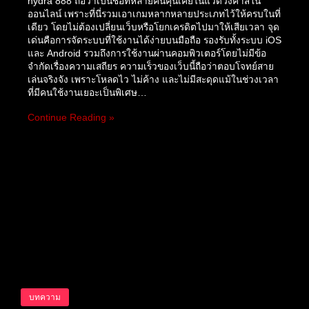
hydra 888 ถือว่าเป็นชื่อที่หลายคนคุ้นเคยในแวดวงคาสิโน
ออนไลน์ เพราะที่นี่รวมเอาเกมหลากหลายประเภทไว้ให้ครบในที่
เดียว โดยไม่ต้องเปลี่ยนเว็บหรือโยกเครดิตไปมาให้เสียเวลา จุด
เด่นคือการจัดระบบที่ใช้งานได้ง่ายบนมือถือ รองรับทั้งระบบ iOS
และ Android รวมถึงการใช้งานผ่านคอมพิวเตอร์โดยไม่มีข้อ
จำกัดเรื่องความเสถียร ความเร็วของเว็บนี้ถือว่าตอบโจทย์สาย
เล่นจริงจัง เพราะโหลดไว ไม่ค้าง และไม่มีสะดุดแม้ในช่วงเวลา
ที่มีคนใช้งานเยอะเป็นพิเศษ…
Continue Reading »
บทความ