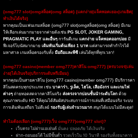
{omg777 slot|omgสล็อต|omg สล็อต} {แตกง่าย|แจ็คพอตเยอะ|เกมฮิต|
ทำเงินได้จริง}
หากคุณเป็นแฟนเกมสล็อต {omg777 slot|omgสล็อต|omg สล็อต} มีเกม
ให้เลือกเล่นมากมายจากค่ายดังเช่น
PG SLOT, JOKER GAMING,
PRAGMATIC PLAY และอื่นๆ
การันตีเกม
แตกง่าย แจ็คพอตออกบ่อย
มี
ฟีเจอร์โบนัสมากมาย
เดิมพันเริ่มต้นเพียง 1 บาท
แต่สามารถทำกำไรได้
มหาศาล เกมสล็อตรองรับทั้ง
มือถือและพีซี
เล่นได้ทุกที่ทุกเวลา!
{omg777 casino|member omg777|คาสิโน omg777} {ครบวงจร|เล่น
ง่าย|ได้เงินจริง|บริการระดับพรีเมียม}
หากคุณเป็นสายคาสิโน {omg777 casino|member omg777} มีบริการคา
สิโนสดครบทุกประเภท เช่น
บาคาร่า, รูเล็ต, ไฮโล, เสือมังกร และเกมไพ่
ต่างๆ
ถ่ายทอดสดจากคาสิโนจริง
ส่งตรงจากบ่อนชั้นนำระดับโลก
ด้วย
คุณภาพระดับ HD ให้คุณได้สัมผัสประสบการณ์การเล่นที่เสมือนจริง ระบบ
การเดิมพันเสถียร ไม่ดีเลย์
รองรับผู้เล่นจำนวนมาก
สนุกได้แบบไม่มีสะดุด!
ทำไมต้องเลือก {omg777|เว็บ omg777|omg777 slot}?
เว็บตรง ไม่ผ่านเอเย่นต์
มั่นคง ปลอดภัย ได้เงินจริง
ฝาก-ถอนออโต้ ไม่มีขั้นต่ำ
รวดเร็วใน 10 วินาที รองรับทั้งธนาคาร