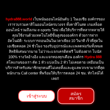
hydra888.world
เว็บพนันออนไลน์อันดับ 1 ในเอเชีย องค์กรของ
เรารวบรวมคาสิโนออนไลน์ครบวงจร ทั้งคาสิโนสด เกมสล็อต
ออนไลน์ รวมถึงเกม e-sports ใหม่ เพื่อให้บริการที่หลากหลายให้
คุณใช้งานด้วยเทคโนโลยีขั้นสูงขององค์กร ด้วยการฝาก
อัตโนมัติ- ระบบการถอนเงินในเวลาเพียง 10 วินาที เร็วที่สุดใน
เอเชียตลอด 24 ชั่วโมง รองรับอุปกรณ์และแพลตฟอร์มทั้งหมด
สิทธิพิเศษมากมาย ไม่ว่าจะแจกเครดิตฟรี ไม่ต้องฝาก โบนัส
100% รางวัลอ้างอิง และแจกทองทุกเดือน องค์กร
Hydra 888
สโลแกนของเรา ตัด 1 หัว แบ่งเป็น 2 หัว ไม่เคยตาย เหมือนเป็น
บริการสำหรับสมาชิกทุกคนที่ไม่เคยทิ้งและดูแลพวกเขามากที่สุด
พนักงาน Call center ที่พร้อมให้บริการตลอด 24 ชม. ทักไลน์ได้
เลย!!
สมัคร
เข้าสู่ระบบ
สมาชิก