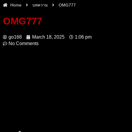
Home
บทความ
OMG777
OMG777
go168
March 18, 2025
1:06 pm
No Comments