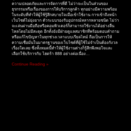
ความปลอดภัยและการจัดการที่ดี ไม่ว่าจะเป็นในส่วนของ
ธุรกรรมหรือเรื่องของการให้บริการลูกค้า ทุกอย่างมีความพร้อม
ในระดับที่ทำให้ผู้ใช้รู้สึกสบายใจเมื่อเข้าใช้งาน การเข้าถึงหน้า
เว็บไซต์ไม่ยุ่งยาก ตัวระบบรองรับอุปกรณ์หลากหลายชนิด ไม่ว่า
จะเล่นผ่านมือถือหรือคอมพิวเตอร์ก็สามารถใช้งานได้อย่างลื่น
ไหลโดยไม่มีสะดุด อีกทั้งยังมีฝ่ายดูแลสมาชิกที่พร้อมตอบคำถาม
หรือแก้ไขปัญหาในทุกช่วงเวลาแบบเรียลไทม์ ถือเป็นการให้
ความเชื่อมั่นในมาตรฐานของเว็บไซต์ที่ผู้ใช้ไม่จำเป็นต้องกังวล
เรื่องใดเลย ซึ่งทั้งหมดนี้ทำให้ผู้ใช้งานต่างก็รู้สึกพึงพอใจและ
เลือกใช้บริการกับ ไฮดร้า 888 อย่างต่อเนื่อง…
Continue Reading »