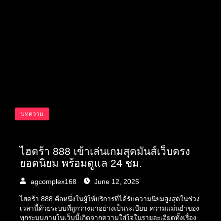
บทความ
ไฮดร้า 888 เข้าเล่นเกมสุดมันส์เว็บตรง
ยอดนิยม พร้อมดูแล 24 ชม.
agcomplex168
June 12, 2025
ไฮดร้า 888 คือหนึ่งในผู้ให้บริการที่ได้รับความนิยมสูงสุดในช่วง
เวลานี้ด้วยระบบที่ถูกวางมาอย่างเป็นระเบียบ ความแม่นยำของ
ทุกระบบภายในเว็บนี้เกิดจากความใส่ใจในรายละเอียดทั้งเรื่อง