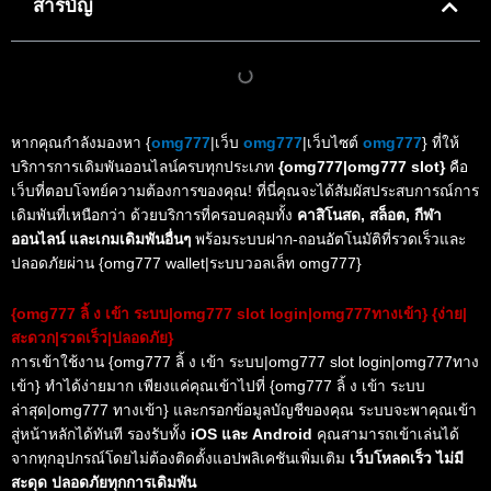
สารบัญ
หากคุณกำลังมองหา {
omg777
|เว็บ
omg777
|เว็บไซต์
omg777
} ที่ให้
บริการการเดิมพันออนไลน์ครบทุกประเภท
{omg777|omg777 slot}
คือ
เว็บที่ตอบโจทย์ความต้องการของคุณ! ที่นี่คุณจะได้สัมผัสประสบการณ์การ
เดิมพันที่เหนือกว่า ด้วยบริการที่ครอบคลุมทั้ง
คาสิโนสด, สล็อต, กีฬา
ออนไลน์ และเกมเดิมพันอื่นๆ
พร้อมระบบฝาก-ถอนอัตโนมัติที่รวดเร็วและ
ปลอดภัยผ่าน {omg777 wallet|ระบบวอลเล็ท omg777}
{omg777 ลิ้ ง เข้า ระบบ|omg777 slot login|omg777ทางเข้า} {ง่าย|
สะดวก|รวดเร็ว|ปลอดภัย}
การเข้าใช้งาน {omg777 ลิ้ ง เข้า ระบบ|omg777 slot login|omg777ทาง
เข้า} ทำได้ง่ายมาก เพียงแค่คุณเข้าไปที่ {omg777 ลิ้ ง เข้า ระบบ
ล่าสุด|omg777 ทางเข้า} และกรอกข้อมูลบัญชีของคุณ ระบบจะพาคุณเข้า
สู่หน้าหลักได้ทันที รองรับทั้ง
iOS และ Android
คุณสามารถเข้าเล่นได้
จากทุกอุปกรณ์โดยไม่ต้องติดตั้งแอปพลิเคชันเพิ่มเติม
เว็บโหลดเร็ว ไม่มี
สะดุด ปลอดภัยทุกการเดิมพัน