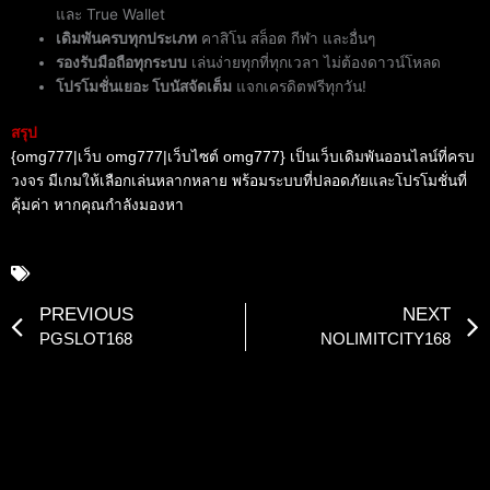
และ True Wallet
เดิมพันครบทุกประเภท
คาสิโน สล็อต กีฬา และอื่นๆ
รองรับมือถือทุกระบบ
เล่นง่ายทุกที่ทุกเวลา ไม่ต้องดาวน์โหลด
โปรโมชั่นเยอะ โบนัสจัดเต็ม
แจกเครดิตฟรีทุกวัน!
สรุป
{omg777|เว็บ omg777|เว็บไซต์ omg777} เป็นเว็บเดิมพันออนไลน์ที่ครบ
วงจร มีเกมให้เลือกเล่นหลากหลาย พร้อมระบบที่ปลอดภัยและโปรโมชั่นที่
คุ้มค่า หากคุณกำลังมองหา
Prev
PREVIOUS
NEXT
PGSLOT168
NOLIMITCITY168