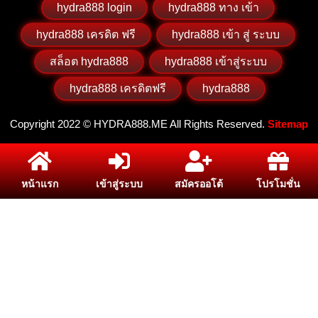
hydra888 login
hydra888 ทาง เข้า
hydra888 เครดิต ฟรี
hydra888 เข้า สู่ ระบบ
สล็อต hydra888
hydra888 เข้าสู่ระบบ
hydra888 เครดิตฟรี
hydra888
Copyright 2022 © HYDRA888.ME All Rights Reserved.
Sitemap
หน้าแรก
เข้าสู่ระบบ
สมัครออโต้
โปรโมชั่น