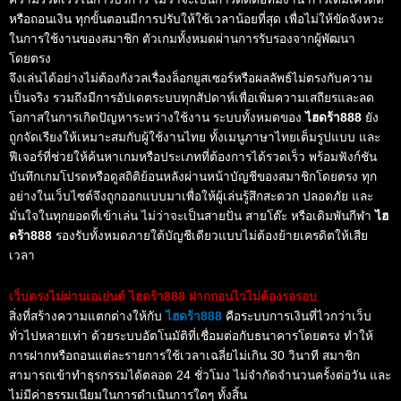
หรือถอนเงิน ทุกขั้นตอนมีการปรับให้ใช้เวลาน้อยที่สุด เพื่อไม่ให้ขัดจังหวะ
ในการใช้งานของสมาชิก ตัวเกมทั้งหมดผ่านการรับรองจากผู้พัฒนา
โดยตรง
จึงเล่นได้อย่างไม่ต้องกังวลเรื่องล็อกยูสเซอร์หรือผลลัพธ์ไม่ตรงกับความ
เป็นจริง รวมถึงมีการอัปเดตระบบทุกสัปดาห์เพื่อเพิ่มความเสถียรและลด
โอกาสในการเกิดปัญหาระหว่างใช้งาน ระบบทั้งหมดของ
ไฮดร้า888
ยัง
ถูกจัดเรียงให้เหมาะสมกับผู้ใช้งานไทย ทั้งเมนูภาษาไทยเต็มรูปแบบ และ
ฟีเจอร์ที่ช่วยให้ค้นหาเกมหรือประเภทที่ต้องการได้รวดเร็ว พร้อมฟังก์ชัน
บันทึกเกมโปรดหรือดูสถิติย้อนหลังผ่านหน้าบัญชีของสมาชิกโดยตรง ทุก
อย่างในเว็บไซต์จึงถูกออกแบบมาเพื่อให้ผู้เล่นรู้สึกสะดวก ปลอดภัย และ
มั่นใจในทุกยอดที่เข้าเล่น ไม่ว่าจะเป็นสายปั่น สายโต๊ะ หรือเดิมพันกีฬา
ไฮ
ดร้า888
รองรับทั้งหมดภายใต้บัญชีเดียวแบบไม่ต้องย้ายเครดิตให้เสีย
เวลา
เว็บตรงไม่ผ่านเอเย่นต์ ไฮดร้า888 ฝากถอนไวไม่ต้องรอรอบ
สิ่งที่สร้างความแตกต่างให้กับ
ไฮดร้า888
คือระบบการเงินที่ไวกว่าเว็บ
ทั่วไปหลายเท่า ด้วยระบบอัตโนมัติที่เชื่อมต่อกับธนาคารโดยตรง ทำให้
การฝากหรือถอนแต่ละรายการใช้เวลาเฉลี่ยไม่เกิน 30 วินาที สมาชิก
สามารถเข้าทำธุรกรรมได้ตลอด 24 ชั่วโมง ไม่จำกัดจำนวนครั้งต่อวัน และ
ไม่มีค่าธรรมเนียมในการดำเนินการใดๆ ทั้งสิ้น