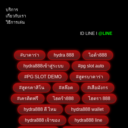
บริการ
เกี่ยวกับเรา
วิธีการเล่น
ID LINE I
@LINE
#บาคาร่า
hydra 888
ไอด้า888
hydra888เข้าสู่ระบบ
#pg slot auto
#PG SLOT DEMO​
#สูตรบาคาร่า
#สูตรคาสิโน
#สล๊อต
#เสือมังกร
#เครดิตฟรี
ไฮดร้า888
ไฮดรา 888
hydra888 ดี ไหม
hydra888 wallet
hydra888 เจ้าของ
hydra888 line