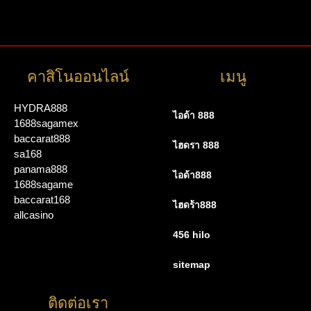
คาสิโนออนไลน์
เมนู
HYDRA888
ไอด้า 888
1688sagamex
baccarat888
ไฮดรา 888
sa168
panama888
ไอด้า888
1688sagame
baccarat168
ไฮดร้า888
allcasino
456 hilo
sitemap
ติดต่อเรา