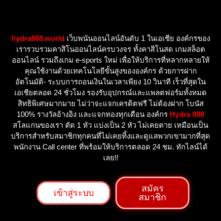
hydra888.world
เว็บพนันออนไลน์อันดับ 1 ในเอเชีย องค์กรของ
เรารวบรวมคาสิโนออนไลน์ครบวงจร ทั้งคาสิโนสด เกมสล็อต
ออนไลน์ รวมถึงเกม e-sports ใหม่ เพื่อให้บริการที่หลากหลายให้
คุณใช้งานด้วยเทคโนโลยีขั้นสูงขององค์กร ด้วยการฝาก
อัตโนมัติ- ระบบการถอนเงินในเวลาเพียง 10 วินาที เร็วที่สุดใน
เอเชียตลอด 24 ชั่วโมง รองรับอุปกรณ์และแพลตฟอร์มทั้งหมด
สิทธิพิเศษมากมาย ไม่ว่าจะแจกเครดิตฟรี ไม่ต้องฝาก โบนัส
100% รางวัลอ้างอิง และแจกทองทุกเดือน องค์กร
Hydra 888
สโลแกนของเรา ตัด 1 หัว แบ่งเป็น 2 หัว ไม่เคยตาย เหมือนเป็น
บริการสำหรับสมาชิกทุกคนที่ไม่เคยทิ้งและดูแลพวกเขามากที่สุด
พนักงาน Call center ที่พร้อมให้บริการตลอด 24 ชม. ทักไลน์ได้
เลย!!
สมัคร
เข้าสู่ระบบ
สมาชิก