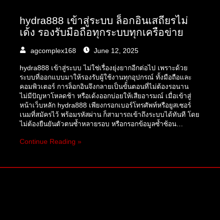
hydra888 เข้าสู่ระบบ ล็อกอินเสถียรไม่
เด้ง รองรับมือถือทุกระบบทุกเครือข่าย
agcomplex168
June 12, 2025
hydra888 เข้าสู่ระบบ ไม่ใช่เรื่องยุ่งยากอีกต่อไป เพราะด้วย
ระบบที่ออกแบบมาให้รองรับผู้ใช้งานทุกอุปกรณ์ ทั้งมือถือและ
คอมพิวเตอร์ การล็อกอินจึงกลายเป็นขั้นตอนที่ไม่ต้องรอนาน
ไม่มีปัญหาโหลดช้า หรือเด้งออกบ่อยให้เสียอารมณ์ เมื่อเข้าสู่
หน้าเว็บหลัก hydra888 เพียงกรอกเบอร์โทรศัพท์หรือยูสเซอร์
เนมที่สมัครไว้ พร้อมรหัสผ่าน ก็สามารถเข้าถึงระบบได้ทันที โดย
ไม่ต้องยืนยันตัวตนซ้ำหลายรอบ หรือกรอกข้อมูลซ้ำซ้อน…
Continue Reading »