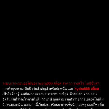
ระบบฝาก-ถอนออโต้ของ hydra888 สล็อต สะดวก รวดเร็ว ไม่มีขั้นต่ำ
การทำธุรกรรมเป็นปัจจัยสำคัญสำหรับนักพนัน และ
hydra888 สล็อต
เข้าใจดีว่าผู้เล่นต้องการความสะดวกสบายที่สุด ด้วยระบบฝาก-ถอน
อัตโนมัติที่รวดเร็วภายในไม่กี่วินาที คุณสามารถทำรายการได้เองโดยไม่
ต้องรอแอดมิน นอกจากนี้เว็บยังรองรับธนาคารชั้นนำและทรูวอลเล็ท เพิ่ม