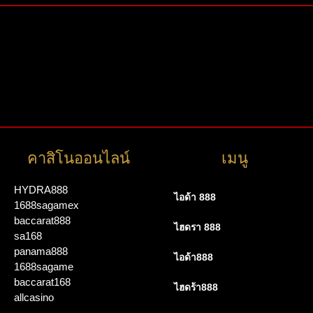
คาสิโนออนไลน์
เมนู
HYDRA888
ไอด้า 888
1688sagamex
baccarat888
ไฮดรา 888
sa168
panama888
ไอด้า888
1688sagame
baccarat168
ไฮดร้า888
allcasino