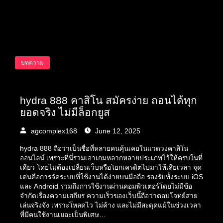
บทความ
hydra 888 คาสิโน สมัครง่าย ถอนได้ทุก
ยอดจริง ไม่มีล็อกยูส
agcomplex168
June 12, 2025
hydra 888 ถือว่าเป็นชื่อที่หลายคนคุ้นเคยในแวดวงคาสิโน
ออนไลน์ เพราะที่นี่รวมเอาเกมหลากหลายประเภทไว้ให้ครบในที่
เดียว โดยไม่ต้องเปลี่ยนเว็บหรือโยกเครดิตไปมาให้เสียเวลา จุด
เด่นคือการจัดระบบที่ใช้งานได้ง่ายบนมือถือ รองรับทั้งระบบ iOS
และ Android รวมถึงการใช้งานผ่านคอมพิวเตอร์โดยไม่มีข้อ
จำกัดเรื่องความเสถียร ความเร็วของเว็บนี้ถือว่าตอบโจทย์สาย
เล่นจริงจัง เพราะโหลดไว ไม่ค้าง และไม่มีสะดุดแม้ในช่วงเวลา
ที่มีคนใช้งานเยอะเป็นพิเศษ…