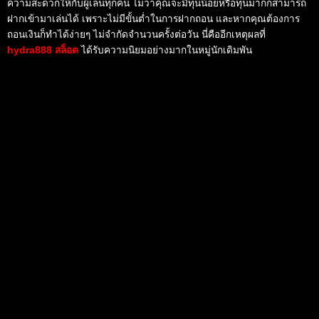
ความสะดวกให้กับผู้เล่นทุกคน ไม่ว่าคุณจะมีทุนน้อยหรือทุนมากก็สามารถ
ฝากเข้ามาเล่นได้ เพราะไม่มีขั้นต่ำในการฝากถอน และหากคุณต้องการ
ถอนเงินก็ทำได้ง่ายๆ ไม่จำกัดจำนวนครั้งต่อวัน นี่คืออีกเหตุผลที่
hydra888 สล็อต
ได้รับความนิยมอย่างมากในหมู่นักเดิมพัน