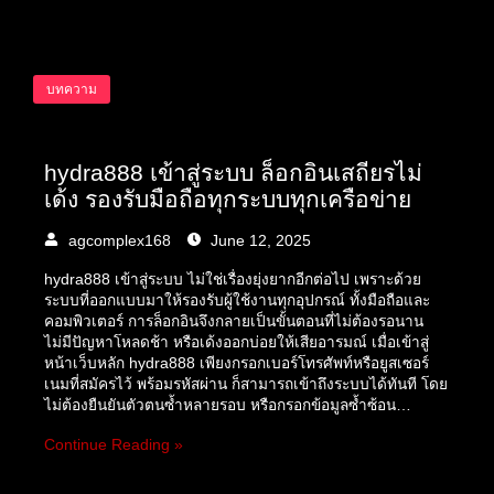
บทความ
hydra888 เข้าสู่ระบบ ล็อกอินเสถียรไม่
เด้ง รองรับมือถือทุกระบบทุกเครือข่าย
agcomplex168
June 12, 2025
hydra888 เข้าสู่ระบบ ไม่ใช่เรื่องยุ่งยากอีกต่อไป เพราะด้วย
ระบบที่ออกแบบมาให้รองรับผู้ใช้งานทุกอุปกรณ์ ทั้งมือถือและ
คอมพิวเตอร์ การล็อกอินจึงกลายเป็นขั้นตอนที่ไม่ต้องรอนาน
ไม่มีปัญหาโหลดช้า หรือเด้งออกบ่อยให้เสียอารมณ์ เมื่อเข้าสู่
หน้าเว็บหลัก hydra888 เพียงกรอกเบอร์โทรศัพท์หรือยูสเซอร์
เนมที่สมัครไว้ พร้อมรหัสผ่าน ก็สามารถเข้าถึงระบบได้ทันที โดย
ไม่ต้องยืนยันตัวตนซ้ำหลายรอบ หรือกรอกข้อมูลซ้ำซ้อน…
Continue Reading »