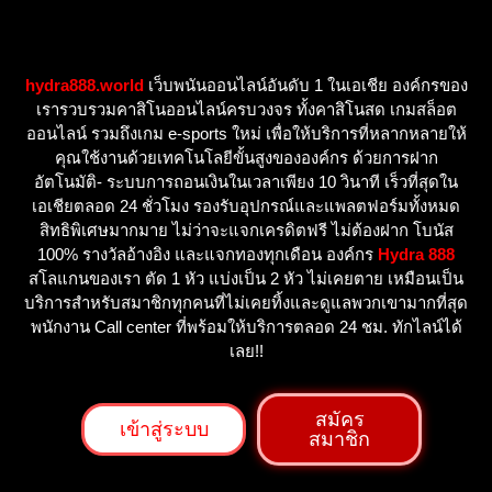
hydra888.world
เว็บพนันออนไลน์อันดับ 1 ในเอเชีย องค์กรของ
เรารวบรวมคาสิโนออนไลน์ครบวงจร ทั้งคาสิโนสด เกมสล็อต
ออนไลน์ รวมถึงเกม e-sports ใหม่ เพื่อให้บริการที่หลากหลายให้
คุณใช้งานด้วยเทคโนโลยีขั้นสูงขององค์กร ด้วยการฝาก
อัตโนมัติ- ระบบการถอนเงินในเวลาเพียง 10 วินาที เร็วที่สุดใน
เอเชียตลอด 24 ชั่วโมง รองรับอุปกรณ์และแพลตฟอร์มทั้งหมด
สิทธิพิเศษมากมาย ไม่ว่าจะแจกเครดิตฟรี ไม่ต้องฝาก โบนัส
100% รางวัลอ้างอิง และแจกทองทุกเดือน องค์กร
Hydra 888
สโลแกนของเรา ตัด 1 หัว แบ่งเป็น 2 หัว ไม่เคยตาย เหมือนเป็น
บริการสำหรับสมาชิกทุกคนที่ไม่เคยทิ้งและดูแลพวกเขามากที่สุด
พนักงาน Call center ที่พร้อมให้บริการตลอด 24 ชม. ทักไลน์ได้
เลย!!
สมัคร
เข้าสู่ระบบ
สมาชิก