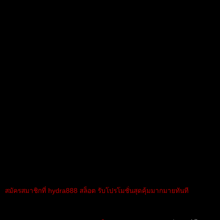
สมัครสมาชิกที่
hydra888 สล็อต
รับโปรโมชั่นสุดคุ้มมากมายทันที