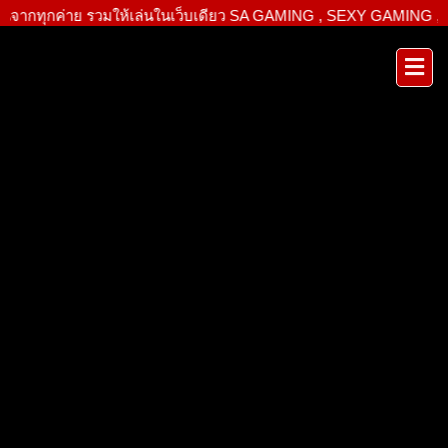
Skip
ทุกค่าย รวมให้เล่นในเว็บเดียว SA GAMING , SEXY GAMING , PG , 
to
Main
content
Men