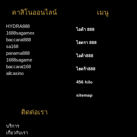
คาสิโนออนไลน์
เมนู
HYDRA888
ไอด้า 888
1688sagamex
baccarat888
ไฮดรา 888
sa168
panama888
ไอด้า888
1688sagame
baccarat168
ไฮดร้า888
allcasino
456 hilo
sitemap
ติดต่อเรา
บริการ
เกี่ยวกับเรา