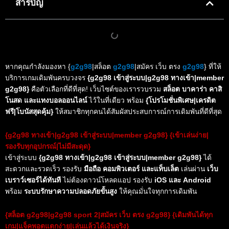
สารบัญ
หากคุณกำลังมองหา {
g2g98
|สล็อต
g2g98
|สมัคร เว็บ ตรง
g2g98
} ที่ให้
บริการเกมเดิมพันครบวงจร
{g2g98 เข้าสู่ระบบ|g2g98 ทางเข้า|member
g2g98}
คือตัวเลือกที่ดีที่สุด! เว็บไซต์ของเรารวบรวม
สล็อต บาคาร่า คาสิ
โนสด และแทงบอลออนไลน์
ไว้ในที่เดียว พร้อม
{โปรโมชั่นพิเศษ|เครดิต
ฟรี|โบนัสสุดคุ้ม}
ให้สมาชิกทุกคนได้สัมผัสประสบการณ์การเดิมพันที่ดีที่สุด
{g2g98 ทางเข้า|g2g98 เข้าสู่ระบบ|member g2g98} {เข้าเล่นง่าย|
รองรับทุกอุปกรณ์|ไม่มีสะดุด}
เข้าสู่ระบบ
{g2g98 ทางเข้า|g2g98 เข้าสู่ระบบ|member g2g98}
ได้
สะดวกและรวดเร็ว รองรับ
มือถือ คอมพิวเตอร์ และแท็บเล็ต
เล่นผ่าน
เว็บ
เบราว์เซอร์ได้ทันที
ไม่ต้องดาวน์โหลดแอป รองรับ
iOS และ Android
พร้อม
ระบบรักษาความปลอดภัยขั้นสูง
ให้คุณมั่นใจทุกการเดิมพัน
{สล็อต g2g98|g2g98 sport 2|สมัคร เว็บ ตรง g2g98} {เดิมพันได้ทุก
เกม|แจ็คพอตแตกง่าย|เล่นแล้วได้เงินจริง}