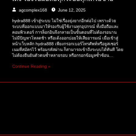
agcomplex168
June 12, 2025
hydra888 เข้าสู่ระบบ ไม่ใช่เรื่องยุ่งยากอีกต่อไป เพราะด้วย
ระบบที่ออกแบบมาให้รองรับผู้ใช้งานทุกอุปกรณ์ ทั้งมือถือและ
คอมพิวเตอร์ การล็อกอินจึงกลายเป็นขั้นตอนที่ไม่ต้องรอนาน
ไม่มีปัญหาโหลดช้า หรือเด้งออกบ่อยให้เสียอารมณ์ เมื่อเข้าสู่
หน้าเว็บหลัก hydra888 เพียงกรอกเบอร์โทรศัพท์หรือยูสเซอร์
เนมที่สมัครไว้ พร้อมรหัสผ่าน ก็สามารถเข้าถึงระบบได้ทันที โดย
ไม่ต้องยืนยันตัวตนซ้ำหลายรอบ หรือกรอกข้อมูลซ้ำซ้อน…
Continue Reading »