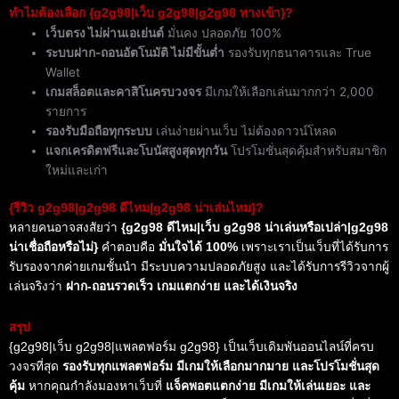
ทำไมต้องเลือก {g2g98|เว็บ g2g98|g2g98 ทางเข้า}?
เว็บตรง ไม่ผ่านเอเย่นต์
มั่นคง ปลอดภัย 100%
ระบบฝาก-ถอนอัตโนมัติ ไม่มีขั้นต่ำ
รองรับทุกธนาคารและ True
Wallet
เกมสล็อตและคาสิโนครบวงจร
มีเกมให้เลือกเล่นมากกว่า 2,000
รายการ
รองรับมือถือทุกระบบ
เล่นง่ายผ่านเว็บ ไม่ต้องดาวน์โหลด
แจกเครดิตฟรีและโบนัสสูงสุดทุกวัน
โปรโมชั่นสุดคุ้มสำหรับสมาชิก
ใหม่และเก่า
{รีวิว g2g98|g2g98 ดีไหม|g2g98 น่าเล่นไหม}?
หลายคนอาจสงสัยว่า
{g2g98 ดีไหม|เว็บ g2g98 น่าเล่นหรือเปล่า|g2g98
น่าเชื่อถือหรือไม่}
คำตอบคือ
มั่นใจได้ 100%
เพราะเราเป็นเว็บที่ได้รับการ
รับรองจากค่ายเกมชั้นนำ มีระบบความปลอดภัยสูง และได้รับการรีวิวจากผู้
เล่นจริงว่า
ฝาก-ถอนรวดเร็ว เกมแตกง่าย และได้เงินจริง
สรุป
{g2g98|เว็บ g2g98|แพลตฟอร์ม g2g98} เป็นเว็บเดิมพันออนไลน์ที่ครบ
วงจรที่สุด
รองรับทุกแพลตฟอร์ม มีเกมให้เลือกมากมาย และโปรโมชั่นสุด
คุ้ม
หากคุณกำลังมองหาเว็บที่
แจ็คพอตแตกง่าย มีเกมให้เล่นเยอะ และ