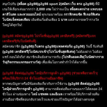
สนุกไปกับ
{สล็อต g2g98|g2g98 sport 2|สมัคร เว็บ ตรง g2g98}
ที่มี
เกมให้เลือกเล่นมากกว่า
2,000 เกม
ไม่ว่าจะเป็น
สล็อตแตกง่าย แทงบอล
คาสิโนสด และหวยออนไลน์
ทุกเกมมาพร้อม
กราฟิกคมชัด ฟีเจอร์พิเศษ
โบนัสแจ็คพอตเพียบ
เดิมพันเริ่มต้นเพียง
1 บาท
แต่สามารถคว้ารางวัล
ใหญ่ได้ทุกวัน!
{g2g98 สมัคร|g2g98 โปรโมชั่น|g2g98 เครดิตฟรี} {สมัครฟรี|แจก
เครดิตฟรี|รับโบนัสทันที}
สมัครสมาชิก
{g2g98|เว็บตรง g2g98|แพลตฟอร์ม g2g98}
วันนี้ รับทันที
{g2g98 เครดิตฟรี|โบนัสแรกเข้า|โปรโมชั่นสุดพิเศษ}
ไม่ต้องฝาก ไม่ต้อง
แชร์ ถอนได้จริง! สมาชิกเดิมยังสามารถรับ
{โปรคืนยอดเสีย|โบนัสฝากราย
วัน|กิจกรรมแจกของรางวัล}
เพื่อเพิ่มโอกาสทำกำไรได้มากขึ้น
{g2g98 ติดต่อ|g2g98 ไลน์|บริการลูกค้า g2g98} {ช่วยเหลือรวดเร็ว|
พร้อมให้บริการ 24 ชั่วโมง|ทีมงานมืออาชีพ}
หากพบปัญหาหรือมีข้อสงสัยเกี่ยวกับการใช้งาน
{g2g98 ติดต่อ|g2g98
ไลน์|ฝ่ายบริการลูกค้า g2g98}
สามารถติดต่อทีมงานของเราได้ตลอด 24
ชั่วโมง ผ่านช่องทาง
ไลน์ แชทสด และอีเมล
เราพร้อมให้บริการด้วยทีม
งานมืออาชีพที่ตอบกลับรวดเร็วและช่วยแก้ไขปัญหาได้อย่างตรงจุด