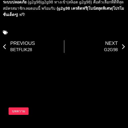
ระบบปลอดภัย
{g2g98|g2g98 ทางเข้า|สล็อต g2g98} คือตัวเลือกที่ดีที่สุด
สมัครสมาชิกเลยตอนนี้ พร้อมรับ
{g2g98 เครดิตฟรี|โบนัสสุดพิเศษ|โปรโม
ชั่นเด็ดๆ}
ฟรี!
Prev
PREVIOUS
NEXT
BETFLIK28
G2G98
บทความ