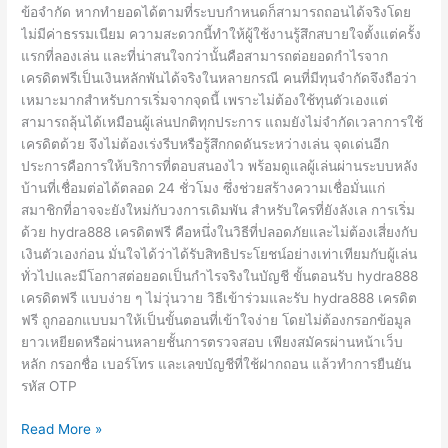
ข้อจำกัด หากทำยอดได้ตามที่ระบบกำหนดก็สามารถถอนได้จริงโดย
ไม่มีค่าธรรมเนียม ความสะดวกนี้ทำให้ผู้ใช้งานรู้สึกสบายใจตั้งแต่ครั้ง
แรกที่ลองเล่น และที่น่าสนใจกว่านั้นคือสามารถต่อยอดกำไรจาก
เครดิตฟรีเป็นเงินหลักพันได้จริงในหลายกรณี คนที่มีทุนจำกัดจึงถือว่า
เหมาะมากสำหรับการเริ่มจากจุดนี้ เพราะไม่ต้องใช้ทุนตัวเองแต่
สามารถลุ้นได้เหมือนผู้เล่นปกติทุกประการ แถมยังไม่จำกัดเวลาการใช้
เครดิตด้วย จึงไม่ต้องเร่งรีบหรือรู้สึกกดดันระหว่างเล่น จุดเด่นอีก
ประการคือการให้บริการที่ตอบสนองไว พร้อมดูแลผู้เล่นผ่านระบบหลัง
บ้านที่เชื่อมต่อได้ตลอด 24 ชั่วโมง ซึ่งช่วยสร้างความเชื่อมั่นแก่
สมาชิกที่อาจจะยังใหม่กับวงการเดิมพัน สำหรับใครที่ยังลังเล การเริ่ม
ด้วย hydra888 เครดิตฟรี คือหนึ่งในวิธีที่ปลอดภัยและไม่ต้องเสี่ยงกับ
เงินตัวเองก่อน มั่นใจได้ว่าได้รับสิทธิประโยชน์อย่างเท่าเทียมกับผู้เล่น
ทั่วไปและมีโอกาสต่อยอดเป็นกำไรจริงในบัญชี ขั้นตอนรับ hydra888
เครดิตฟรี แบบง่าย ๆ ไม่วุ่นวาย วิธีเข้าร่วมและรับ hydra888 เครดิต
ฟรี ถูกออกแบบมาให้เป็นขั้นตอนที่เข้าใจง่าย โดยไม่ต้องกรอกข้อมูล
ยาวเหยียดหรือผ่านหลายชั้นการตรวจสอบ เพียงสมัครผ่านหน้าเว็บ
หลัก กรอกชื่อ เบอร์โทร และเลขบัญชีที่ใช้ฝากถอน แล้วทำการยืนยัน
รหัส OTP
Read More »