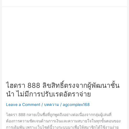
ไฮดรา
888
ลิขสิทธิ์
ตรง
จาก
ผู้
พัฒนา
ชั้น
นำ
ไม่มี
การ
ไฮดรา 888 ลิขสิทธิ์ตรงจากผู้พัฒนาชั้น
ปรับ
เร
นำ ไม่มีการปรับเรตอัตราจ่าย
ตอัต
รา
Leave a Comment
/
บทความ
/
agcomplex168
จ่าย
ไฮดรา 888 กลายเป็นชื่อที่ถูกพูดถึงอย่างต่อเนื่องจากกลุ่มผู้เล่นที่
ต้องการความชัดเจนด้านการเงินและความสบายใจในทุกขั้นตอนของ
การเดิมพัน เพราะเว็บไซต์นี้วางระบบมาเพื่อให้สมาชิกได้ใช้งานง่าย