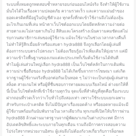
ระบบทั้งหมดถูกทดสอบซ้ำหลายรอบก่อนออนไลน์จริง จึงทำให้ผู้ใช้งาน
มั่นใจได้ในเรื่องความปลอดภัย ความรวดเร็ว และความแม่นยำของ
ยอดเครดิตที่มีอยู่ในบัญชีตัวเอง ทุกครั้งที่กดเข้าใช้งานจึงไม่ต้องลุ้น
อะไรเกินเกมที่เล่น หน้าตาเว็บไซต์ออกแบบโดยยึดหลักความง่ายต่อ
สายตาและไม่ลายตาเกินไป สีสันและโครงสร้างเน้นความคมชัดแต่ไม่
รบกวนสมาธิการเล่นของผู้ใช้งาน แม้จะใช้งานในช่วงเวลากลางคืนก็
ไม่ทำให้รู้สึกเมื่อยล้าหรือแสบตา hydra888 จึงถูกเลือกโดยผู้เล่นที่
ต้องการระบบตรงไปตรงมา ไม่ต้องเรียนรู้อะไรเพิ่มเติมให้ยุ่งยาก แค่มี
ความเข้าใจพื้นฐานของเกมแต่ละประเภทก็เริ่มต้นใช้งานได้ทันที
ทำไมผู้เล่นส่วนใหญ่เลือก hydra888 เป็นเว็บไซต์หลักในการเดิมพัน
ความน่าเชื่อถือของ hydra888 ไม่ได้เกิดขึ้นจากการโฆษณา แต่เกิด
จากฐานผู้ใช้งานจริงที่บอกต่อกันเป็นทอด ๆ ไม่ว่าจะเป็นกลุ่มผู้เล่นสาย
สล็อต สายเกมไพ่ หรือผู้ที่ชื่นชอบการทายผลแบบเรียลไทม์ ต่างยกให้ที่
นี่เป็นเว็บไซต์หลักที่เข้าใช้งานทุกวัน จุดแข็งที่สำคัญที่สุดคือเรื่องระบบ
ฝากถอนที่รวดเร็วกว่าเว็บทั่วไปถึงสองเท่า เพราะใช้ระบบแยกเฉพาะ
สำหรับกระเป๋าเครดิต จึงไม่มีปัญหาเรื่องยอดค้าง หรือยอดหายแม้จะมี
ผู้ใช้งานพร้อมกันนับพันรายในเวลาเดียวกัน ทุกเกมที่เปิดให้บริการผ่าน
hydra888 ล้วนผ่านมาตรฐานจากผู้พัฒนาเกมในต่างประเทศ มีการ
อัปเดตลิขสิทธิ์และระบบภายในทุกเดือน รวมถึงมีการตรวจสอบความ
โปร่งใสจากหน่วยงานอิสระ ผู้เล่นจึงไม่ต้องกังวลเกี่ยวกับการล็อกผล