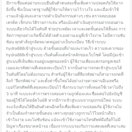
มีการเชื่อมต่อผ่านระบบยืนยันตัวตนสองชั้นเพิ่มความปลอดภัยให้มาก
ยิ่งขึ้น ซึ่งเป็นมาตรฐานที่ผู้ใช้งานให้ความไว้วางใจ และเมื่อเข้าใช้
งานแล้วผู้เล่นจะสามารถดำเนินกิจกรรมต่างๆ เช่น ตรวจสอบยอด
เครดิต เช็กประวัติรายการเล่น หรือแม้แต่ดำเนินธุรกรรมฝากถอนผ่าน
ระบบเดียวกันได้ในทันที ช่วยประหยัดเวลาและลดขั้นตอนให้สั้นลง การ
จัดการทุกอย่างเกิดขึ้นได้ด้วยตัวเองผ่านเมนูที่เข้าใจง่าย ไม่มีความซับ
ซ้อน ทุกคำสั่งถูกจัดหมวดหมู่อย่างเป็นระเบียบ วิธีเข้าระบบ
hydra888เข้าสู่ระบบ ด้วยขั้นตอนที่ง่ายและรวดเร็ว ความสะดวกของ
hydra888เข้าสู่ระบบ เริ่มต้นตั้งแต่หน้าหลักของเว็บไซต์ โดยมีปุ่มเข้า
สู่ระบบที่เห็นชัดเจนอยู่บนสุดของหน้า ผู้ใช้งานเพียงแค่กรอกยูสเซอร์
เนมและรหัสผ่านที่เคยลงทะเบียนไว้ จากนั้นสามารถกดเข้าสู่ระบบได้
ในทันทีโดยไม่ต้องรอนาน สำหรับผู้ใช้งานที่ลืมรหัสผ่านก็สามารถกดที่
ลิงก์ “ลืมรหัสผ่าน” และตั้งค่าขึ้นใหม่ได้อย่างง่ายดายผ่านอีเมลหรือ
เบอร์โทรศัพท์ที่เคยลงทะเบียนไว้ ซึ่งกระบวนการทั้งหมดใช้เวลาไม่ถึง
3 นาที ระบบจะทำการตรวจสอบความถูกต้องและเชื่อมต่อไปยังบัญชี
ของผู้ใช้ได้โดยอัตโนมัติ หากมีการเข้าสู่ระบบจากอุปกรณ์ใหม่ ระบบ
จะแจ้งเตือนให้ยืนยันตัวตนอีกครั้งเพื่อเพิ่มความปลอดภัย ผู้ใช้งานไม่
จำเป็นต้องจำหลายขั้นตอน เพราะทุกอย่างถูกรวมไว้ในหน้าเดียว
เข้าใจง่าย และไม่ซับซ้อน แม้จะเข้าใช้งานผ่านโทรศัพท์มือถือก็ไม่มี
ปัญหาเรื่องขนาดหน้าจอ เนื่องจากระบบรองรับการแสดงผลที่เหมาะสม