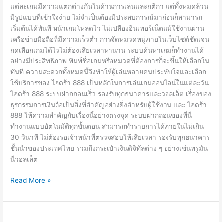
แต่ละเกมมีความแตกต่างกันในด้านการเล่นและกติกา แต่ทั้งหมดล้วน
มีรูปแบบที่เข้าใจง่าย ไม่จำเป็นต้องมีประสบการณ์มาก่อนก็สามารถ
เริ่มต้นได้ทันที หน้าเกมโหลดไว ไม่เปลืองอินเทอร์เน็ตแม้ใช้งานผ่าน
เครือข่ายมือถือที่มีความเร็วต่ำ การจัดหมวดหมู่ภายในเว็บไซต์ชัดเจน
กดเลือกเกมได้ไวไม่ต้องเสียเวลาหานาน ระบบค้นหาเกมก็ทำงานได้
อย่างมีประสิทธิภาพ พิมพ์ชื่อเกมหรือหมวดที่ต้องการก็จะขึ้นให้เลือกใน
ทันที ความสะดวกทั้งหมดนี้จึงทำให้ผู้เล่นหลายคนประทับใจและเลือก
ใช้บริการของ ไฮดร้า 888 เป็นหลักในการเล่นเกมออนไลน์ในแต่ละวัน
ไฮดร้า 888 ระบบฝากถอนเร็ว รองรับทุกธนาคารและวอลเล็ต เรื่องของ
ธุรกรรมการเงินถือเป็นสิ่งที่สำคัญอย่างยิ่งสำหรับผู้ใช้งาน และ ไฮดร้า
888 ให้ความสำคัญกับเรื่องนี้อย่างตรงจุด ระบบฝากถอนของที่นี่
ทำงานแบบอัตโนมัติทุกขั้นตอน สามารถทำรายการได้ภายในไม่เกิน
30 วินาที ไม่ต้องรอเจ้าหน้าที่ตรวจสอบให้เสียเวลา รองรับทุกธนาคาร
ชั้นนำของประเทศไทย รวมถึงกระเป๋าเงินดิจิทัลต่าง ๆ อย่างเช่นทรูมัน
นี่วอลเล็ต
Read More »
hydra888