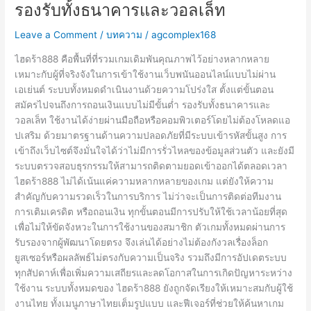
วอลเล็ท
รองรับทั้งธนาคารและวอลเล็ท
Leave a Comment
/
บทความ
/
agcomplex168
ไฮดร้า888 คือพื้นที่ที่รวมเกมเดิมพันคุณภาพไว้อย่างหลากหลาย
เหมาะกับผู้ที่จริงจังในการเข้าใช้งานเว็บพนันออนไลน์แบบไม่ผ่าน
เอเย่นต์ ระบบทั้งหมดดำเนินงานด้วยความโปร่งใส ตั้งแต่ขั้นตอน
สมัครไปจนถึงการถอนเงินแบบไม่มีขั้นต่ำ รองรับทั้งธนาคารและ
วอลเล็ท ใช้งานได้ง่ายผ่านมือถือหรือคอมพิวเตอร์โดยไม่ต้องโหลดแอ
ปเสริม ด้วยมาตรฐานด้านความปลอดภัยที่มีระบบเข้ารหัสขั้นสูง การ
เข้าถึงเว็บไซต์จึงมั่นใจได้ว่าไม่มีการรั่วไหลของข้อมูลส่วนตัว และยังมี
ระบบตรวจสอบธุรกรรมให้สามารถติดตามยอดเข้าออกได้ตลอดเวลา
ไฮดร้า888 ไม่ได้เน้นแค่ความหลากหลายของเกม แต่ยังให้ความ
สำคัญกับความรวดเร็วในการบริการ ไม่ว่าจะเป็นการติดต่อทีมงาน
การเติมเครดิต หรือถอนเงิน ทุกขั้นตอนมีการปรับให้ใช้เวลาน้อยที่สุด
เพื่อไม่ให้ขัดจังหวะในการใช้งานของสมาชิก ตัวเกมทั้งหมดผ่านการ
รับรองจากผู้พัฒนาโดยตรง จึงเล่นได้อย่างไม่ต้องกังวลเรื่องล็อก
ยูสเซอร์หรือผลลัพธ์ไม่ตรงกับความเป็นจริง รวมถึงมีการอัปเดตระบบ
ทุกสัปดาห์เพื่อเพิ่มความเสถียรและลดโอกาสในการเกิดปัญหาระหว่าง
ใช้งาน ระบบทั้งหมดของ ไฮดร้า888 ยังถูกจัดเรียงให้เหมาะสมกับผู้ใช้
งานไทย ทั้งเมนูภาษาไทยเต็มรูปแบบ และฟีเจอร์ที่ช่วยให้ค้นหาเกม