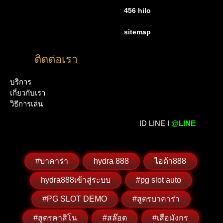
456 hilo
sitemap
ติดต่อเรา
บริการ
เกี่ยวกับเรา
วิธีการเล่น
ID LINE I
@LINE
#บาคาร่า
hydra 888
ไอด้า888
hydra888เข้าสู่ระบบ
#pg slot auto
#PG SLOT DEMO​
#สูตรบาคาร่า
#สูตรคาสิโน
#สล๊อต
#เสือมังกร