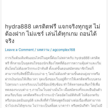
ไม่
ต้อง
ฝาก
ไม่
hydra888 เครดิตฟรี แจกจริงทุกยูส ไม่
แชร์
เล่น
ต้องฝาก ไม่แชร์ เล่นได้ทุกเกม ถอนได้
ได้
จริง
ทุก
เกม
Leave a Comment
/
บทความ
/
agcomplex168
ถอน
การเริ่มต้นเดิมพันออนไลน์ในยุคนี้ต้องไม่พลาดกับ hydra888 เครดิต
ได้
ฟรี ที่กลายเป็นจุดสนใจของนักเสี่ยงโชคที่ต้องการความคุ้มค่าและเริ่ม
จริง
ต้นโดยไม่ต้องควักกระเป๋าทันที ตั้งแต่ขั้นตอนสมัครสมาชิกใหม่ก็
สามารถรับสิทธิ์นี้ได้แบบง่าย ๆ โดยไม่ต้องทำตามขั้นตอนยุ่งยากหรือ
ฝากเงินก่อนให้เสียเวลา จุดแข็งของเว็บอยู่ที่การให้เครดิตฟรีแบบตรง
ไปตรงมา แจกจริงแบบไม่มีข้อแม้ซับซ้อน ทำให้หลายคนเลือกใช้เพื่อ
ทดลองระบบต่าง ๆ ภายในเว็บอย่างมั่นใจ เมื่อสมัครเสร็จและยืนยันตัว
ตนเรียบร้อย เครดิตฟรีจะเข้ากระเป๋าโดยอัตโนมัติทันที ไม่ต้องกดรับ
หรือรอแอดมินอนุมัติ และสิ่งที่ทำให้คนพูดถึงอย่างต่อเนื่องคือสามารถ
นำไปเล่นได้ทุกเกม ไม่ว่าจะเป็นสล็อต บาคาร่า หรือพนันกีฬา โดยไม่มี