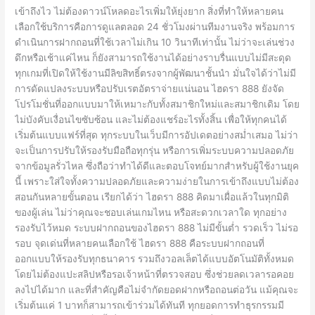
เข้าถึงไว ไม่ต้องดาวน์โหลดอะไรเพิ่มให้ยุ่งยาก สิ่งที่ทำให้หลายคน
เลือกใช้บริการคือการดูแลตลอด 24 ชั่วโมงผ่านทีมงานจริง พร้อมการ
ดำเนินการฝากถอนที่ใช้เวลาไม่เกิน 10 วินาทีเท่านั้น ไม่ว่าจะเล่นช่วง
ดึกหรือเช้าแค่ไหน ก็ยังสามารถใช้งานได้อย่างราบรื่นแบบไม่มีสะดุด
ทุกเกมที่เปิดให้ใช้งานมีลิขสิทธิ์ตรงจากผู้พัฒนาชั้นนำ มั่นใจได้ว่าไม่มี
การดัดแปลงระบบหรือปรับเรตอัตราจ่ายแน่นอน ไฮดรา 888 ยังจัด
โปรโมชั่นที่ออกแบบมาให้เหมาะกับทั้งสมาชิกใหม่และสมาชิกเดิม โดย
ไม่บังคับเงื่อนไขซับซ้อน และไม่ต้องแชร์อะไรทั้งสิ้น เพื่อให้ทุกคนได้
เริ่มต้นแบบแฟร์ที่สุด ทุกระบบในเว็บมีการอัปเดตอย่างสม่ำเสมอ ไม่ว่า
จะเป็นการปรับให้รองรับมือถือทุกรุ่น หรือการเพิ่มระบบความปลอดภัย
จากข้อมูลรั่วไหล ซึ่งถือว่าทำได้ดีและตอบโจทย์มากสำหรับผู้ใช้งานยุค
นี้ เพราะใส่ใจทั้งความปลอดภัยและความง่ายในการเข้าถึงแบบไม่ต้อง
สอนกันหลายขั้นตอน เรียกได้ว่า ไฮดรา 888 คิดมาเผื่อแล้วในทุกมิติ
ของผู้เล่น ไม่ว่าคุณจะชอบเล่นเกมไหน หรือสะดวกเวลาใด ทุกอย่าง
รองรับไว้หมด ระบบฝากถอนของไฮดรา 888 ไม่มีขั้นต่ำ รวดเร็ว ไม่รอ
รอบ จุดเด่นที่หลายคนเลือกใช้ ไฮดรา 888 คือระบบฝากถอนที่
ออกแบบให้รองรับทุกธนาคาร รวมถึงวอลเล็ตได้แบบอัตโนมัติทั้งหมด
โดยไม่ต้องแปะสลิปหรือรอเจ้าหน้าที่ตรวจสอบ ซึ่งช่วยลดเวลารอคอย
ลงไปได้มาก และที่สำคัญคือไม่จำกัดยอดฝากหรือถอนต่อวัน แม้คุณจะ
เริ่มต้นแค่ 1 บาทก็สามารถเข้าร่วมได้ทันที ทุกยอดการทำธุรกรรมมี