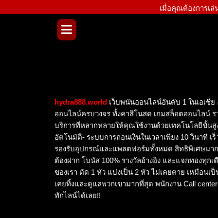
Skip
เมื่อคุณต้องการเล่นคาสิโน
to
Main
content
Menu
hydra888.world
เว็บพนันออนไลน์อันดับ 1 ในเอเชี
ออนไลน์ครบวงจร ทั้งคาสิโนสด เกมสล็อตออนไลน์ รวมถ
บริการที่หลากหลายให้คุณใช้งานด้วยเทคโนโลยีขั้นส
อัตโนมัติ- ระบบการถอนเงินในเวลาเพียง 10 วินาที เร็
รองรับอุปกรณ์และแพลตฟอร์มทั้งหมด สิทธิพิเศษมาก
ต้องฝาก โบนัส 100% รางวัลอ้างอิง และแจกทองทุกเด
ของเรา ตัด 1 หัว แบ่งเป็น 2 หัว ไม่เคยตาย เหมือนเป
เคยทิ้งและดูแลพวกเขามากที่สุด พนักงาน Call center
ทักไลน์ได้เลย!!