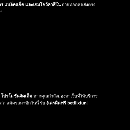
ังกร แบล็คแจ็ค และเกมโชว์คาสิโน
ถ่ายทอดสดส่งตรง
งๆ
 โปรโมชั่นจัดเต็ม
หากคุณกำลังมองหาเว็บที่ให้บริการ
ี่สุด สมัครสมาชิกวันนี้ รับ
{เครดิตฟรี betflixfun|