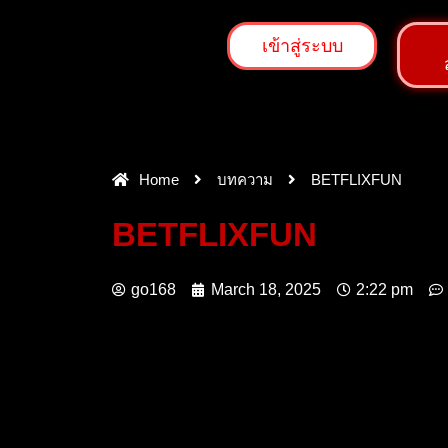
เข้าสู่ระบบ
Home
บทความ
BETFLIXFUN
BETFLIXFUN
go168
March 18, 2025
2:22 pm