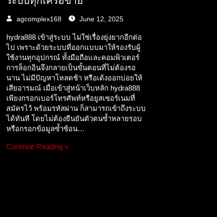
ระบบทุกเครือข่าย
agcomplex168
June 12, 2025
hydra888 เข้าสู่ระบบ ไม่ใช่เรื่องยุ่งยากอีกต่อ
ไป เพราะด้วยระบบที่ออกแบบมาให้รองรับผู้
ใช้งานทุกอุปกรณ์ ทั้งมือถือและคอมพิวเตอร์
การล็อกอินจึงกลายเป็นขั้นตอนที่ไม่ต้องรอ
นาน ไม่มีปัญหาโหลดช้า หรือเด้งออกบ่อยให้
เสียอารมณ์ เมื่อเข้าสู่หน้าเว็บหลัก hydra888
เพียงกรอกเบอร์โทรศัพท์หรือยูสเซอร์เนมที่
สมัครไว้ พร้อมรหัสผ่าน ก็สามารถเข้าถึงระบบ
ได้ทันที โดยไม่ต้องยืนยันตัวตนซ้ำหลายรอบ
หรือกรอกข้อมูลซ้ำซ้อน…
Continue Reading »