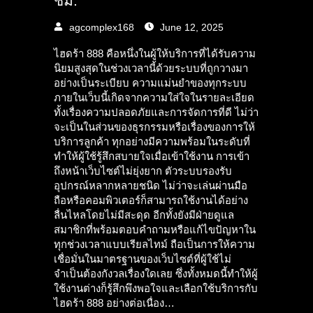
ชม.
agcomplex168
June 12, 2025
ไฮดร้า 888 คือหนึ่งในผู้ให้บริการที่ได้รับความ
นิยมสูงสุดในช่วงเวลานี้ด้วยระบบที่ถูกวางมา
อย่างเป็นระเบียบ ความแม่นยำของทุกระบบ
ภายในเว็บนี้เกิดจากความใส่ใจในรายละเอียด
ทั้งเรื่องความปลอดภัยและการจัดการที่ดี ไม่ว่า
จะเป็นในส่วนของธุรกรรมหรือเรื่องของการให้
บริการลูกค้า ทุกอย่างมีความพร้อมในระดับที่
ทำให้ผู้ใช้รู้สึกสบายใจเมื่อเข้าใช้งาน การเข้า
ถึงหน้าเว็บไซต์ไม่ยุ่งยาก ตัวระบบรองรับ
อุปกรณ์หลากหลายชนิด ไม่ว่าจะเล่นผ่านมือ
ถือหรือคอมพิวเตอร์ก็สามารถใช้งานได้อย่าง
ลื่นไหลโดยไม่มีสะดุด อีกทั้งยังมีฝ่ายดูแล
สมาชิกที่พร้อมตอบคำถามหรือแก้ไขปัญหาใน
ทุกช่วงเวลาแบบเรียลไทม์ ถือเป็นการให้ความ
เชื่อมั่นในมาตรฐานของเว็บไซต์ที่ผู้ใช้ไม่
จำเป็นต้องกังวลเรื่องใดเลย ซึ่งทั้งหมดนี้ทำให้ผู้
ใช้งานต่างก็รู้สึกพึงพอใจและเลือกใช้บริการกับ
ไฮดร้า 888 อย่างต่อเนื่อง…