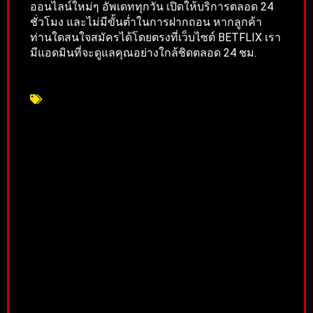
ออนไลน์ใหม่ๆ อัพเดททุกวัน เปิดให้บริการตลอด 24
ชั่วโมง และไม่มีขั้นต่ำในการฝากถอน หากลูกค้า
ท่านใดสนใจสมัครได้โดยตรงที่เว็บไซต์ BETFLIX เรา
มีแอดมินที่จะดูแลคุณอย่างใกล้ชิดตลอด 24 ชม.