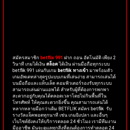
สมัครสมาชิก
betflix 991
ฝาก ถอน อัตโนมัติ เพียง 2
วินาที เกมได้เงิน
สล็อต
ได้เงิน ผ่านมือถือทุกระบบ
betflik 991 เล่นกับเกม
betflik ทางเข้า
มาพร้อมตัว
เกมอัพเดทล่าสุดรูปแบบเกมที่เล่นง่าย สามารถเล่นได้
บนมือถือและแท็บเล็ต คอมพิวเตอร์รองรับทุกระบบ
สามารถเล่นผ่านแอพได้ สำหรับผู้ที่ต้องการพกพา
สะดวกอยู่กับคุณได้ตลอดเวลาโดยไม่กินพื้นที่ใน
โทรศัพท์ ให้คุณสะดวกยิ่งขึ้น คุณสามารถเล่นได้
หลากหลายมือกว่าเดิม BETFLIK สมัคร betflik รับ
รางวัลแจ็คพอตทุกนาที เช่น เกมยิงปลา และอื่นๆ
เว็บไซต์ยังคงให้บริการตลอด 24 ชั่วโมง เรามีทีมงาน
มืออาชีพ มันจะดูแลทุกสิ่งที่คุณต้องการทำตลอด 24