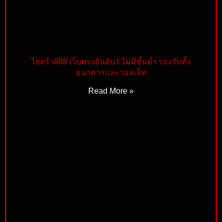
ไฮดร้า888 เว็บตรงอันดับ1 ไม่มีขั้นต่ำ รองรับทั้ง
ธนาคารและวอลเล็ท
Read More »