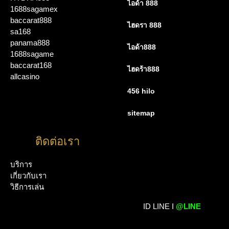
ไอด้า 888
1688sagamex
baccarat888
ไฮดรา 888
sa168
panama888
ไอด้า888
1688sagame
baccarat168
ไฮดร้า888
allcasino
456 hilo
sitemap
ติดต่อเรา
บริการ
เกี่ยวกับเรา
วิธีการเล่น
ID LINE I
@LINE