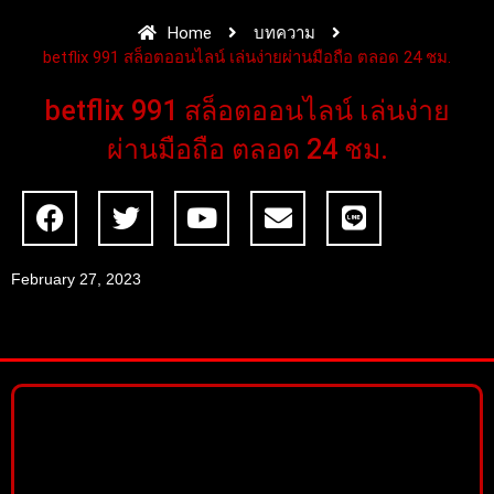
Home
บทความ
betflix 991 สล็อตออนไลน์ เล่นง่ายผ่านมือถือ ตลอด 24 ชม.
betflix 991 สล็อตออนไลน์ เล่นง่าย
ผ่านมือถือ ตลอด 24 ชม.
F
T
Y
E
L
a
w
o
n
i
c
i
u
v
n
e
t
t
e
e
February 27, 2023
b
t
u
l
o
e
b
o
o
r
e
p
k
e