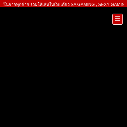
Skip
จากทุกค่าย รวมให้เล่นในเว็บเดียว SA GAMING , SEXY GAMING , PG
to
Main
content
Men