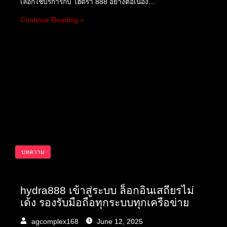
เลือกใช้บริการกับ ไฮดร้า 888 อย่างต่อเนื่อง…
Continue Reading »
บทความ
hydra888 เข้าสู่ระบบ ล็อกอินเสถียรไม่
เด้ง รองรับมือถือทุกระบบทุกเครือข่าย
agcomplex168
June 12, 2025