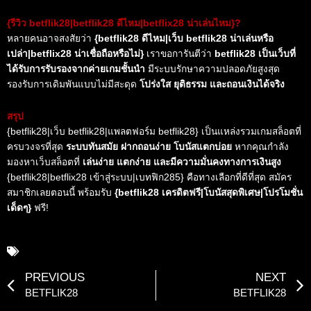
{รีวิว betflik28|betflik28 ดีไหม|betflix28 น่าเล่นไหม}?
หลายคนอาจสงสัยว่า
{betflik28 ดีไหม|เว็บ betflik28 น่าเล่นหรือ
เปล่า|betflix28 น่าเชื่อถือหรือไม่}
เราขอการันตีว่า
betflik28 เป็นเว็บที่
ได้รับการรับรองจากค่ายเกมชั้นนำ
มีระบบรักษาความปลอดภัยสูงสุด
รองรับการเดิมพันแบบไม่มีสะดุด
โปร่งใส ยุติธรรม และถอนเงินได้จริง
สรุป
{betflik28|เว็บ betflik28|แพลตฟอร์ม betflik28} เป็นแหล่งรวมเกมสล็อตที่
ครบวงจรที่สุด
ระบบทันสมัย ฝากถอนง่าย โบนัสแตกบ่อย
หากคุณกำลัง
มองหาเว็บสล็อตที่
เล่นง่าย แตกง่าย และมีความมั่นคงทางการเงินสูง
{betflik28|betflix28 เข้าสู่ระบบ|เบทฟิก285} คือทางเลือกที่ดีที่สุด สมัคร
สมาชิกเลยตอนนี้ พร้อมรับ
{betflik28 เครดิตฟรี|โบนัสสุดพิเศษ|โปรโมชั่น
เด็ดๆ}
ฟรี!
Prev
PREVIOUS
NEXT
BETFLIK28
BETFLIK28