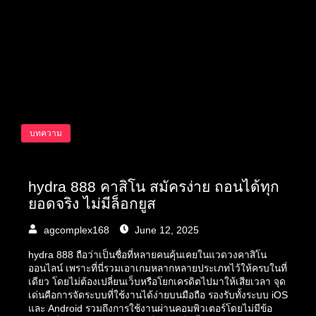
บทความ
hydra 888 คาสิโน สมัครง่าย ถอนได้ทุก
ยอดจริง ไม่มีล็อกยูส
agcomplex168
June 12, 2025
hydra 888 ถือว่าเป็นชื่อที่หลายคนคุ้นเคยในแวดวงคาสิโน
ออนไลน์ เพราะที่นี่รวมเอาเกมหลากหลายประเภทไว้ให้ครบในที่
เดียว โดยไม่ต้องเปลี่ยนเว็บหรือโยกเครดิตไปมาให้เสียเวลา จุด
เด่นคือการจัดระบบที่ใช้งานได้ง่ายบนมือถือ รองรับทั้งระบบ iOS
และ Android รวมถึงการใช้งานผ่านคอมพิวเตอร์โดยไม่มีข้อ