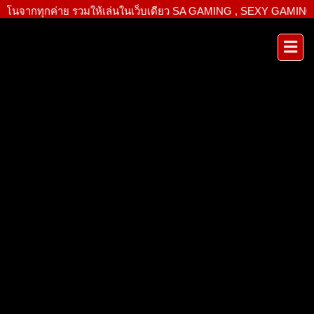
Skip
ากทุกค่าย รวมให้เล่นในเว็บเดียว SA GAMING , SEXY GAMING , PG 
to
Main
content
Men