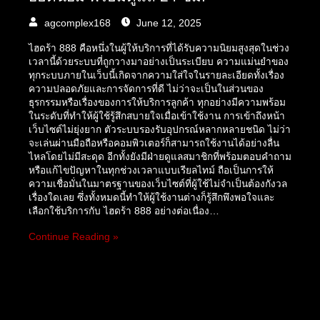
agcomplex168
June 12, 2025
ไฮดร้า 888 คือหนึ่งในผู้ให้บริการที่ได้รับความนิยมสูงสุดในช่วง
เวลานี้ด้วยระบบที่ถูกวางมาอย่างเป็นระเบียบ ความแม่นยำของ
ทุกระบบภายในเว็บนี้เกิดจากความใส่ใจในรายละเอียดทั้งเรื่อง
ความปลอดภัยและการจัดการที่ดี ไม่ว่าจะเป็นในส่วนของ
ธุรกรรมหรือเรื่องของการให้บริการลูกค้า ทุกอย่างมีความพร้อม
ในระดับที่ทำให้ผู้ใช้รู้สึกสบายใจเมื่อเข้าใช้งาน การเข้าถึงหน้า
เว็บไซต์ไม่ยุ่งยาก ตัวระบบรองรับอุปกรณ์หลากหลายชนิด ไม่ว่า
จะเล่นผ่านมือถือหรือคอมพิวเตอร์ก็สามารถใช้งานได้อย่างลื่น
ไหลโดยไม่มีสะดุด อีกทั้งยังมีฝ่ายดูแลสมาชิกที่พร้อมตอบคำถาม
หรือแก้ไขปัญหาในทุกช่วงเวลาแบบเรียลไทม์ ถือเป็นการให้
ความเชื่อมั่นในมาตรฐานของเว็บไซต์ที่ผู้ใช้ไม่จำเป็นต้องกังวล
เรื่องใดเลย ซึ่งทั้งหมดนี้ทำให้ผู้ใช้งานต่างก็รู้สึกพึงพอใจและ
เลือกใช้บริการกับ ไฮดร้า 888 อย่างต่อเนื่อง…
Continue Reading »