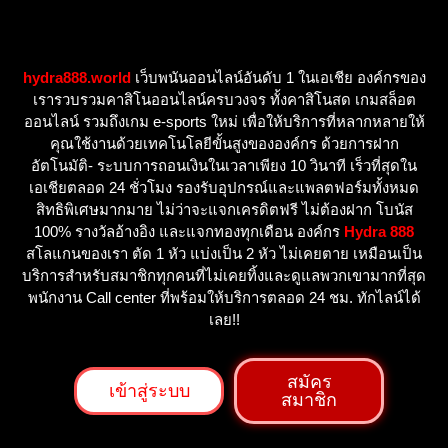
hydra888.world
เว็บพนันออนไลน์อันดับ 1 ในเอเชีย องค์กรของ
เรารวบรวมคาสิโนออนไลน์ครบวงจร ทั้งคาสิโนสด เกมสล็อต
ออนไลน์ รวมถึงเกม e-sports ใหม่ เพื่อให้บริการที่หลากหลายให้
คุณใช้งานด้วยเทคโนโลยีขั้นสูงขององค์กร ด้วยการฝาก
อัตโนมัติ- ระบบการถอนเงินในเวลาเพียง 10 วินาที เร็วที่สุดใน
เอเชียตลอด 24 ชั่วโมง รองรับอุปกรณ์และแพลตฟอร์มทั้งหมด
สิทธิพิเศษมากมาย ไม่ว่าจะแจกเครดิตฟรี ไม่ต้องฝาก โบนัส
100% รางวัลอ้างอิง และแจกทองทุกเดือน องค์กร
Hydra 888
สโลแกนของเรา ตัด 1 หัว แบ่งเป็น 2 หัว ไม่เคยตาย เหมือนเป็น
บริการสำหรับสมาชิกทุกคนที่ไม่เคยทิ้งและดูแลพวกเขามากที่สุด
พนักงาน Call center ที่พร้อมให้บริการตลอด 24 ชม. ทักไลน์ได้
เลย!!
สมัคร
เข้าสู่ระบบ
สมาชิก