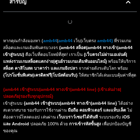
สารบัญ
หากคุณกำลังมองหา {
amb44
|
amb44
เว็บ|เว็บตรง
amb44}
ที่รวมเกม
สล็อตและเกมเดิมพันครบวงจร
{amb44 สล็อต|amb44 ทางเข้า|amb44
เข้าสู่ระบบ}
คือเว็บที่ตอบโจทย์ที่สุด! เราเป็น
{เว็บตรงไม่ผ่านเอเย่นต์|
แหล่งรวมเกมสล็อตแตกง่าย|ศูนย์รวมเกมเดิมพันออนไลน์}
พร้อมให้บริการ
สล็อต คาสิโนสด บาคาร่า และเกมยิงปลา
จากค่ายดังระดับโลก พร้อม
{โปรโมชั่นพิเศษ|เครดิตฟรี|โบนัสต้อนรับ}
ให้สมาชิกได้เล่นแบบคุ้มค่าที่สุด
{amb44 เข้าสู่ระบบ|amb44 ทางเข้า|amb44 line} {เข้าเล่นง่าย|
ปลอดภัย|รองรับทุกอุปกรณ์}
เข้าสู่ระบบ
{amb44 เข้าสู่ระบบ|amb44 ทางเข้า|amb44 line}
ได้อย่าง
สะดวกสบาย รองรับการใช้งานผ่าน
มือถือ คอมพิวเตอร์ และแท็บเล็ต
ไม่
ต้องดาวน์โหลดแอป เล่นผ่าน
เว็บเบราว์เซอร์ได้ทันที
ระบบรองรับ
iOS
และ Android
ปลอดภัย 100% ด้วย
การเข้ารหัสขั้นสูง
เพื่อปกป้องบัญชี
ของคุณ