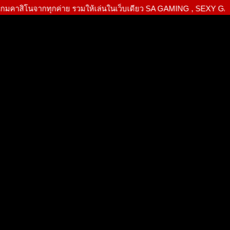
ากทุกค่าย รวมให้เล่นในเว็บเดียว SA GAMING , SEXY GAMING , PG 