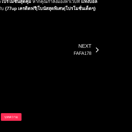
ปรโมชั่นสุดคุ้ม
หากคุณกำลังมองหาเว็บที่
แทงบอล
รับ
{77up เครดิตฟรี|โบนัสสุดพิเศษ|โปรโมชั่นเด็ดๆ}
Next
NEXT
FAFA178
บทความ