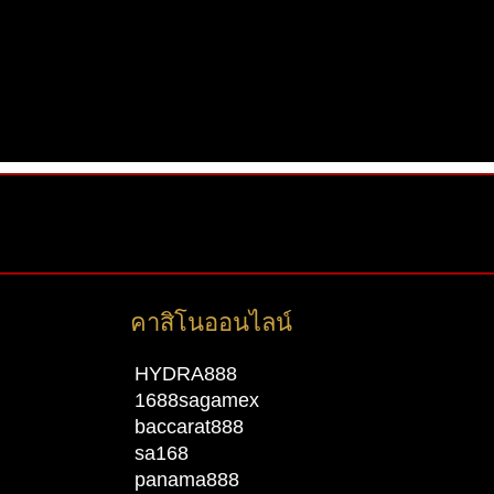
คาสิโนออนไลน์
HYDRA888
1688sagamex
baccarat888
sa168
panama888