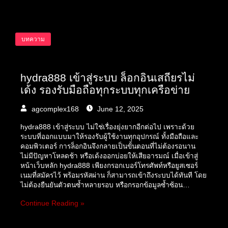
บทความ
hydra888 เข้าสู่ระบบ ล็อกอินเสถียรไม่
เด้ง รองรับมือถือทุกระบบทุกเครือข่าย
agcomplex168
June 12, 2025
hydra888 เข้าสู่ระบบ ไม่ใช่เรื่องยุ่งยากอีกต่อไป เพราะด้วย
ระบบที่ออกแบบมาให้รองรับผู้ใช้งานทุกอุปกรณ์ ทั้งมือถือและ
คอมพิวเตอร์ การล็อกอินจึงกลายเป็นขั้นตอนที่ไม่ต้องรอนาน
ไม่มีปัญหาโหลดช้า หรือเด้งออกบ่อยให้เสียอารมณ์ เมื่อเข้าสู่
หน้าเว็บหลัก hydra888 เพียงกรอกเบอร์โทรศัพท์หรือยูสเซอร์
เนมที่สมัครไว้ พร้อมรหัสผ่าน ก็สามารถเข้าถึงระบบได้ทันที โดย
ไม่ต้องยืนยันตัวตนซ้ำหลายรอบ หรือกรอกข้อมูลซ้ำซ้อน…
Continue Reading »