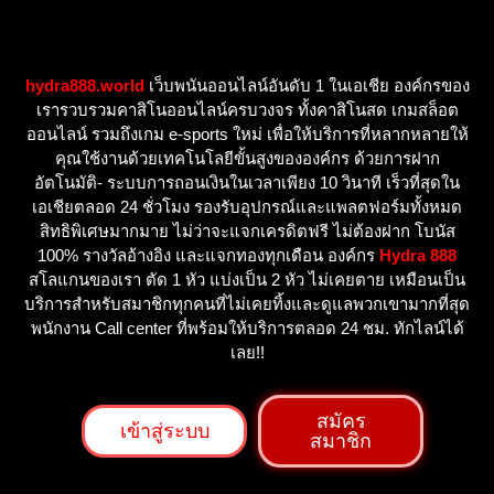
hydra888.world
เว็บพนันออนไลน์อันดับ 1 ในเอเชีย องค์กรของ
เรารวบรวมคาสิโนออนไลน์ครบวงจร ทั้งคาสิโนสด เกมสล็อต
ออนไลน์ รวมถึงเกม e-sports ใหม่ เพื่อให้บริการที่หลากหลายให้
คุณใช้งานด้วยเทคโนโลยีขั้นสูงขององค์กร ด้วยการฝาก
อัตโนมัติ- ระบบการถอนเงินในเวลาเพียง 10 วินาที เร็วที่สุดใน
เอเชียตลอด 24 ชั่วโมง รองรับอุปกรณ์และแพลตฟอร์มทั้งหมด
สิทธิพิเศษมากมาย ไม่ว่าจะแจกเครดิตฟรี ไม่ต้องฝาก โบนัส
100% รางวัลอ้างอิง และแจกทองทุกเดือน องค์กร
Hydra 888
สโลแกนของเรา ตัด 1 หัว แบ่งเป็น 2 หัว ไม่เคยตาย เหมือนเป็น
บริการสำหรับสมาชิกทุกคนที่ไม่เคยทิ้งและดูแลพวกเขามากที่สุด
พนักงาน Call center ที่พร้อมให้บริการตลอด 24 ชม. ทักไลน์ได้
เลย!!
สมัคร
เข้าสู่ระบบ
สมาชิก