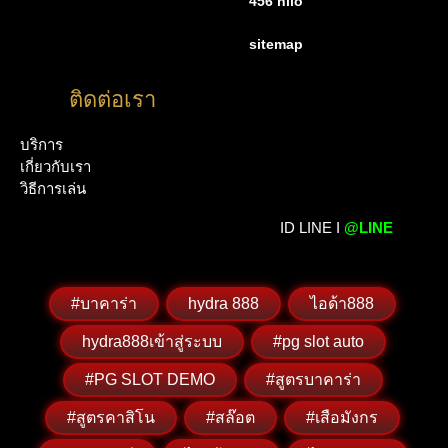
456 hilo
sitemap
ติดต่อเรา
บริการ
เกี่ยวกับเรา
วิธีการเล่น
ID LINE I
@LINE
#บาคาร่า
hydra 888
ไอด้า888
hydra888เข้าสู่ระบบ
#pg slot auto
#PG SLOT DEMO​
#สูตรบาคาร่า
#สูตรคาสิโน
#สล๊อต
#เสือมังกร