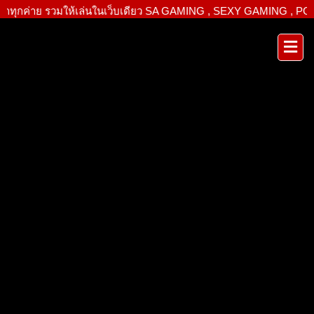
Skip
ค่าย รวมให้เล่นในเว็บเดียว SA GAMING , SEXY GAMING , PG , PRET
to
Main
content
Men