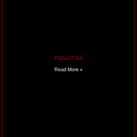
PGSLOT168
Read More »