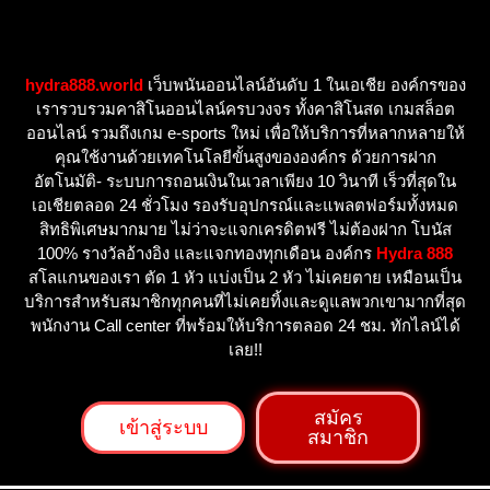
hydra888.world
เว็บพนันออนไลน์อันดับ 1 ในเอเชีย องค์กรของ
เรารวบรวมคาสิโนออนไลน์ครบวงจร ทั้งคาสิโนสด เกมสล็อต
ออนไลน์ รวมถึงเกม e-sports ใหม่ เพื่อให้บริการที่หลากหลายให้
คุณใช้งานด้วยเทคโนโลยีขั้นสูงขององค์กร ด้วยการฝาก
อัตโนมัติ- ระบบการถอนเงินในเวลาเพียง 10 วินาที เร็วที่สุดใน
เอเชียตลอด 24 ชั่วโมง รองรับอุปกรณ์และแพลตฟอร์มทั้งหมด
สิทธิพิเศษมากมาย ไม่ว่าจะแจกเครดิตฟรี ไม่ต้องฝาก โบนัส
100% รางวัลอ้างอิง และแจกทองทุกเดือน องค์กร
Hydra 888
สโลแกนของเรา ตัด 1 หัว แบ่งเป็น 2 หัว ไม่เคยตาย เหมือนเป็น
บริการสำหรับสมาชิกทุกคนที่ไม่เคยทิ้งและดูแลพวกเขามากที่สุด
พนักงาน Call center ที่พร้อมให้บริการตลอด 24 ชม. ทักไลน์ได้
เลย!!
สมัคร
เข้าสู่ระบบ
สมาชิก