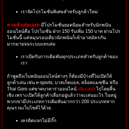
เราจัดโปรโมชั่นพิเศษสำหรับลูกค้าใหม่
ทางเข้าufacash
มีโปรโมชั่นยอดนิยมสำหรับนักพนัน
ออนไลน์คือ โปรโมชั่น ฝาก 150 รับเพิ่ม 150 บาท ผ่านโปร
โมชั่นนี้ แค่หมุนรอบเดียวนักพนันก็เข้ามาสมัครกัน
มากมายจนระบบแทบล่ม
เราเปิดรับการเดิมพันทุกประเภทสำหรับลูกค้าของ
เรา
ถ้าพูดถึงเว็บพนันออนไลน์ต่างๆ ก็ต้องมีบ้างที่ไม่เปิดให้
ลูกค้าเล่น เช่น e-sports, บาสเก็ตบอล, สล็อตแมชชีน หรือ
Thai Goro แต่ขาดบาคาร่าออนไลน์
ufa cash
ไปโดยสิ้น
เชิง เพราะเปิดให้ลูกค้าเลือกอยู่แล้วว่าจะเล่นอะไร ในหมู่
พวกเขามีประเภทการเดิมพันมากกว่า 200 ประเภทหาก
คุณรวมเว็บไซต์ไว้ด้วย
เครดิตแจกไม่มีกั๊ก