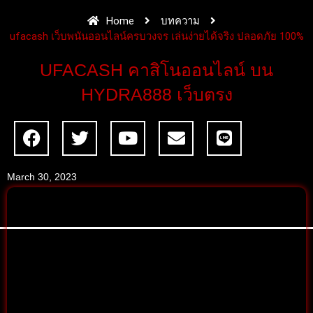
Home
บทความ
ufacash เว็บพนันออนไลน์ครบวงจร เล่นง่ายได้จริง ปลอดภัย 100%
UFACASH คาสิโนออนไลน์ บน
HYDRA888 เว็บตรง
F
T
Y
E
L
a
w
o
n
i
c
i
u
v
n
e
t
t
e
e
March 30, 2023
b
t
u
l
o
e
b
o
o
r
e
p
k
e