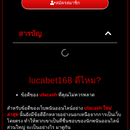
สมัครสมาชิก
สารบัญ
lucabet168 ดีไหม?
ข้อดีของ
ufacash
ที่คุณไม่ควรพลาด
สำหรับข้อดีของเว็บพนันออนไลน์อย่าง
ufacash ใหม่
ล่าสุด
นั้นยังมีข้อดีอีกหลายอย่างนอกเหนือจากการเป็นเว็บ
โดยตรง ทำให้พวกเขาเป็นที่ชื่นชอบของนักพนันออนไลน์
ส่วนใหญ่ จะเป็นอย่างไร มาดูกัน