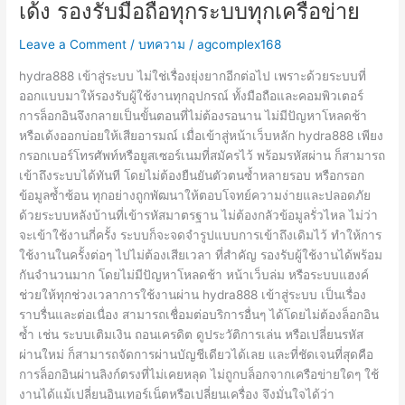
ระบบ
เด้ง รองรับมือถือทุกระบบทุกเครือข่าย
ทุก
เครือ
Leave a Comment
/
บทความ
/
agcomplex168
ข่าย
hydra888 เข้าสู่ระบบ ไม่ใช่เรื่องยุ่งยากอีกต่อไป เพราะด้วยระบบที่
ออกแบบมาให้รองรับผู้ใช้งานทุกอุปกรณ์ ทั้งมือถือและคอมพิวเตอร์
การล็อกอินจึงกลายเป็นขั้นตอนที่ไม่ต้องรอนาน ไม่มีปัญหาโหลดช้า
หรือเด้งออกบ่อยให้เสียอารมณ์ เมื่อเข้าสู่หน้าเว็บหลัก hydra888 เพียง
กรอกเบอร์โทรศัพท์หรือยูสเซอร์เนมที่สมัครไว้ พร้อมรหัสผ่าน ก็สามารถ
เข้าถึงระบบได้ทันที โดยไม่ต้องยืนยันตัวตนซ้ำหลายรอบ หรือกรอก
ข้อมูลซ้ำซ้อน ทุกอย่างถูกพัฒนาให้ตอบโจทย์ความง่ายและปลอดภัย
ด้วยระบบหลังบ้านที่เข้ารหัสมาตรฐาน ไม่ต้องกลัวข้อมูลรั่วไหล ไม่ว่า
จะเข้าใช้งานกี่ครั้ง ระบบก็จะจดจำรูปแบบการเข้าถึงเดิมไว้ ทำให้การ
ใช้งานในครั้งต่อๆ ไปไม่ต้องเสียเวลา ที่สำคัญ รองรับผู้ใช้งานได้พร้อม
กันจำนวนมาก โดยไม่มีปัญหาโหลดช้า หน้าเว็บล่ม หรือระบบแฮงค์
ช่วยให้ทุกช่วงเวลาการใช้งานผ่าน hydra888 เข้าสู่ระบบ เป็นเรื่อง
ราบรื่นและต่อเนื่อง สามารถเชื่อมต่อบริการอื่นๆ ได้โดยไม่ต้องล็อกอิน
ซ้ำ เช่น ระบบเติมเงิน ถอนเครดิต ดูประวัติการเล่น หรือเปลี่ยนรหัส
ผ่านใหม่ ก็สามารถจัดการผ่านบัญชีเดียวได้เลย และที่ชัดเจนที่สุดคือ
การล็อกอินผ่านลิงก์ตรงที่ไม่เคยหลุด ไม่ถูกบล็อกจากเครือข่ายใดๆ ใช้
งานได้แม้เปลี่ยนอินเทอร์เน็ตหรือเปลี่ยนเครื่อง จึงมั่นใจได้ว่า