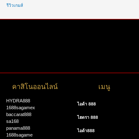
รีวิวเกมส์
คาสิโนออนไลน์
เมนู
HYDRA888
ไอด้า 888
1688sagamex
baccarat888
ไฮดรา 888
sa168
panama888
ไอด้า888
1688sagame