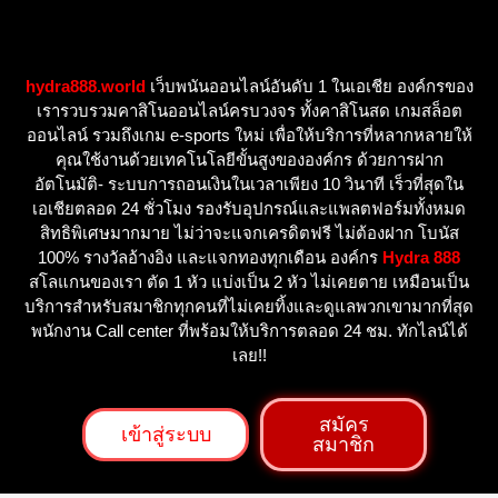
hydra888.world
เว็บพนันออนไลน์อันดับ 1 ในเอเชีย องค์กรของ
เรารวบรวมคาสิโนออนไลน์ครบวงจร ทั้งคาสิโนสด เกมสล็อต
ออนไลน์ รวมถึงเกม e-sports ใหม่ เพื่อให้บริการที่หลากหลายให้
คุณใช้งานด้วยเทคโนโลยีขั้นสูงขององค์กร ด้วยการฝาก
อัตโนมัติ- ระบบการถอนเงินในเวลาเพียง 10 วินาที เร็วที่สุดใน
เอเชียตลอด 24 ชั่วโมง รองรับอุปกรณ์และแพลตฟอร์มทั้งหมด
สิทธิพิเศษมากมาย ไม่ว่าจะแจกเครดิตฟรี ไม่ต้องฝาก โบนัส
100% รางวัลอ้างอิง และแจกทองทุกเดือน องค์กร
Hydra 888
สโลแกนของเรา ตัด 1 หัว แบ่งเป็น 2 หัว ไม่เคยตาย เหมือนเป็น
บริการสำหรับสมาชิกทุกคนที่ไม่เคยทิ้งและดูแลพวกเขามากที่สุด
พนักงาน Call center ที่พร้อมให้บริการตลอด 24 ชม. ทักไลน์ได้
เลย!!
สมัคร
เข้าสู่ระบบ
สมาชิก