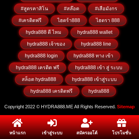
#สูตรคาสิโน
#สล๊อต
#เสือมังกร
#เครดิตฟรี
ไฮดร้า888
ไฮดรา 888
hydra888 ดี ไหม
hydra888 wallet
hydra888 เจ้าของ
hydra888 line
hydra888 login
hydra888 ทาง เข้า
hydra888 เครดิต ฟรี
hydra888 เข้า สู่ ระบบ
สล็อต hydra888
hydra888 เข้าสู่ระบบ
hydra888 เครดิตฟรี
hydra888
Copyright 2022 © HYDRA888.ME All Rights Reserved.
Sitemap
หน้าแรก
เข้าสู่ระบบ
สมัครออโต้
โปรโมชั่น