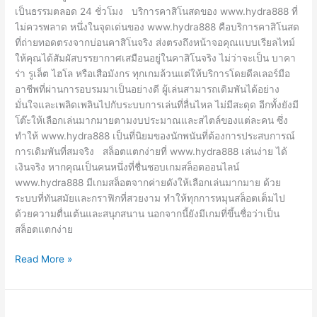
เป็นธรรมตลอด 24 ชั่วโมง บริการคาสิโนสดของ www.hydra888 ที่
ไม่ควรพลาด หนึ่งในจุดเด่นของ www.hydra888 คือบริการคาสิโนสด
ที่ถ่ายทอดตรงจากบ่อนคาสิโนจริง ส่งตรงถึงหน้าจอคุณแบบเรียลไทม์
ให้คุณได้สัมผัสบรรยากาศเสมือนอยู่ในคาสิโนจริง ไม่ว่าจะเป็น บาคา
ร่า รูเล็ต ไฮโล หรือเสือมังกร ทุกเกมล้วนแต่ให้บริการโดยดีลเลอร์มือ
อาชีพที่ผ่านการอบรมมาเป็นอย่างดี ผู้เล่นสามารถเดิมพันได้อย่าง
มั่นใจและเพลิดเพลินไปกับระบบการเล่นที่ลื่นไหล ไม่มีสะดุด อีกทั้งยังมี
โต๊ะให้เลือกเล่นมากมายตามงบประมาณและสไตล์ของแต่ละคน ซึ่ง
ทำให้ www.hydra888 เป็นที่นิยมของนักพนันที่ต้องการประสบการณ์
การเดิมพันที่สมจริง สล็อตแตกง่ายที่ www.hydra888 เล่นง่าย ได้
เงินจริง หากคุณเป็นคนหนึ่งที่ชื่นชอบเกมสล็อตออนไลน์
www.hydra888 มีเกมสล็อตจากค่ายดังให้เลือกเล่นมากมาย ด้วย
ระบบที่ทันสมัยและกราฟิกที่สวยงาม ทำให้ทุกการหมุนสล็อตเต็มไป
ด้วยความตื่นเต้นและสนุกสนาน นอกจากนี้ยังมีเกมที่ขึ้นชื่อว่าเป็น
สล็อตแตกง่าย
Read More »
แจก