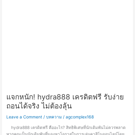
หนัก!
hydra888
เครดิต
ฟรี
รับ
ง่าย
ถอน
ได้
จริง
ไม่
ต้อง
ลุ้น
แจกหนัก! hydra888 เครดิตฟรี รับง่าย
ถอนได้จริง ไม่ต้องลุ้น
Leave a Comment
/
บทความ
/
agcomplex168
hydra888 เครดิตฟรี คืออะไร? สิทธิพิเศษที่นักเดิมพันไม่ควรพลาด
หากคุณเป็นนักเดิมพันที่มองหาโอกาสในการเล่นคาสิโนออนไลน์โดย