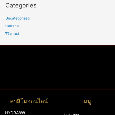
Categories
Uncategorized
บทความ
รีวิวเกมส์
คาสิโนออนไลน์
เมนู
HYDRA888