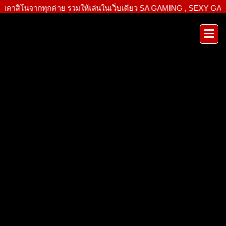
Skip
าสิโนจากทุกค่าย รวมให้เล่นในเว็บเดียว SA GAMING , SEXY GAMING 
to
Main
content
Men