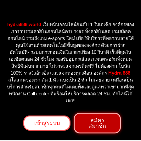
hydra888.world
เว็บพนันออนไลน์อันดับ 1 ในเอเชีย องค์กรของ
เรารวบรวมคาสิโนออนไลน์ครบวงจร ทั้งคาสิโนสด เกมสล็อต
ออนไลน์ รวมถึงเกม e-sports ใหม่ เพื่อให้บริการที่หลากหลายให้
คุณใช้งานด้วยเทคโนโลยีขั้นสูงขององค์กร ด้วยการฝาก
อัตโนมัติ- ระบบการถอนเงินในเวลาเพียง 10 วินาที เร็วที่สุดใน
เอเชียตลอด 24 ชั่วโมง รองรับอุปกรณ์และแพลตฟอร์มทั้งหมด
สิทธิพิเศษมากมาย ไม่ว่าจะแจกเครดิตฟรี ไม่ต้องฝาก โบนัส
100% รางวัลอ้างอิง และแจกทองทุกเดือน องค์กร
Hydra 888
สโลแกนของเรา ตัด 1 หัว แบ่งเป็น 2 หัว ไม่เคยตาย เหมือนเป็น
บริการสำหรับสมาชิกทุกคนที่ไม่เคยทิ้งและดูแลพวกเขามากที่สุด
พนักงาน Call center ที่พร้อมให้บริการตลอด 24 ชม. ทักไลน์ได้
เลย!!
สมัคร
เข้าสู่ระบบ
สมาชิก