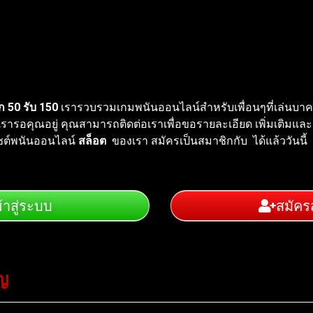
ก 50 รับ 150
เรารวบรวมเกมพนันออนไลน์สำหรับเพื่อนๆที่เล่นบาคา
ที่เรารอคุณอยู่ คุณสามารถติดต่อเราเพื่อขอรายละเอียด เพิ่มเติมและ
ไซต์พนันออนไลน์
สล็อต
ของเรา สมัครเป็นสมาชิกกับ ได้แล้ววันนี้
้าสู่ระบบ
สมัคร
ญ