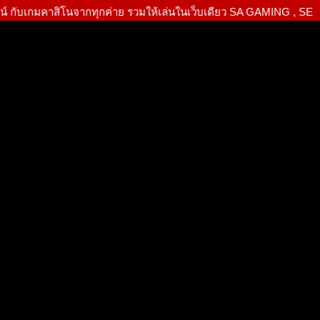
กมคาสิโนจากทุกค่าย รวมให้เล่นในเว็บเดียว SA GAMING , SEXY GAM