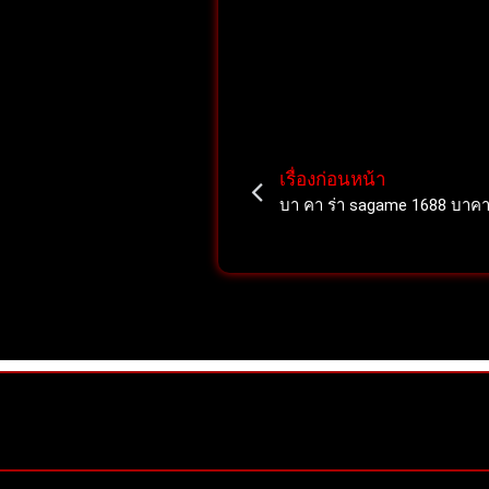
Prev
เรื่องก่อนหน้า