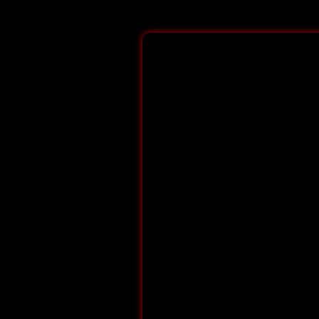
o
e
b
o
o
r
e
p
k
e