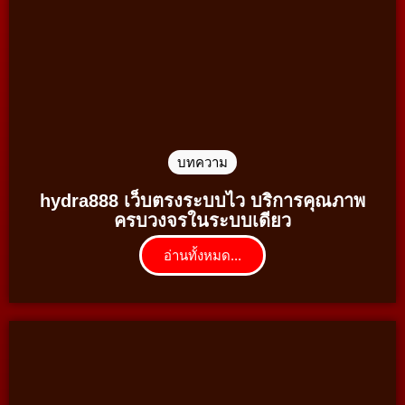
บทความ
hydra888 เว็บตรงระบบไว บริการคุณภาพ
ครบวงจรในระบบเดียว
อ่านทั้งหมด...