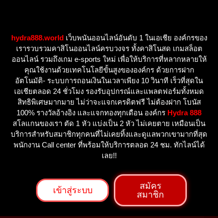
hydra888.world
เว็บพนันออนไลน์อันดับ 1 ในเอเชีย องค์กรของ
เรารวบรวมคาสิโนออนไลน์ครบวงจร ทั้งคาสิโนสด เกมสล็อต
ออนไลน์ รวมถึงเกม e-sports ใหม่ เพื่อให้บริการที่หลากหลายให้
คุณใช้งานด้วยเทคโนโลยีขั้นสูงขององค์กร ด้วยการฝาก
อัตโนมัติ- ระบบการถอนเงินในเวลาเพียง 10 วินาที เร็วที่สุดใน
เอเชียตลอด 24 ชั่วโมง รองรับอุปกรณ์และแพลตฟอร์มทั้งหมด
สิทธิพิเศษมากมาย ไม่ว่าจะแจกเครดิตฟรี ไม่ต้องฝาก โบนัส
100% รางวัลอ้างอิง และแจกทองทุกเดือน องค์กร
Hydra 888
สโลแกนของเรา ตัด 1 หัว แบ่งเป็น 2 หัว ไม่เคยตาย เหมือนเป็น
บริการสำหรับสมาชิกทุกคนที่ไม่เคยทิ้งและดูแลพวกเขามากที่สุด
พนักงาน Call center ที่พร้อมให้บริการตลอด 24 ชม. ทักไลน์ได้
เลย!!
สมัคร
เข้าสู่ระบบ
สมาชิก