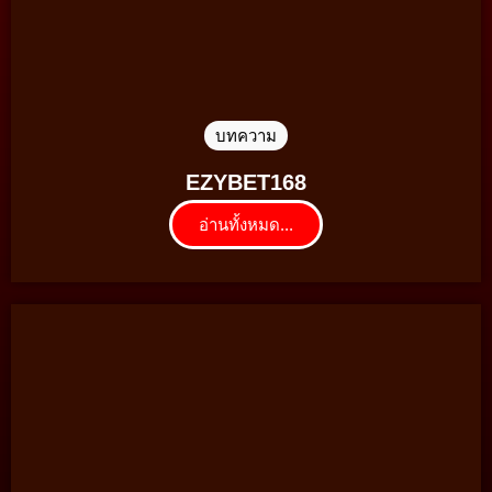
บทความ
EZYBET168
อ่านทั้งหมด...