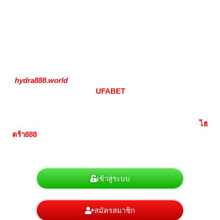
เว็บ hydra888.world คาสิโนออนไลน์ ยอด
นิยมที่สุด ในเครือ UFABET คาสิโนยอดนิยม
hydra888.world
เป็นเว็บไซต์
คาสิโนออนไลน์
เว็บตรง การันตี
ด้วยการไม่กระทำการผ่าน
UFABET
เว็บพนันที่ได้รับความนิยม
มากที่สุดในโลก จากการสำรวจความนิยมจากจำนวนผู้เล่นบน
เว็บไซต์ ทำให้เป็นเว็บไซต์คาสิโนออนไลน์อันดับหนึ่งของ
ประเทศไทย คาสิโนมาเก๊ามีจำนวนมากกว่าและสูง คล้ายกับ
ไฮ
ดร้า888
คือเกมคาสิโนออนไลน์ที่เล่นง่าย แตกง่าย จ่ายจริง ไม่มี
เสีย เว็บไซต์ไม่ล่มแน่นอน
เข้าสู่ระบบ
สมัครสมาชิก