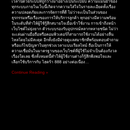
เวลานี้ด้วยระบบที่ถูกวางมาอย่างเป็นระเบียบ ความแม่นยำของ
ทุกระบบภายในเว็บนี้เกิดจากความใส่ใจในรายละเอียดทั้งเรื่อง
ความปลอดภัยและการจัดการที่ดี ไม่ว่าจะเป็นในส่วนของ
ธุรกรรมหรือเรื่องของการให้บริการลูกค้า ทุกอย่างมีความพร้อม
ในระดับที่ทำให้ผู้ใช้รู้สึกสบายใจเมื่อเข้าใช้งาน การเข้าถึงหน้า
เว็บไซต์ไม่ยุ่งยาก ตัวระบบรองรับอุปกรณ์หลากหลายชนิด ไม่ว่า
จะเล่นผ่านมือถือหรือคอมพิวเตอร์ก็สามารถใช้งานได้อย่างลื่น
ไหลโดยไม่มีสะดุด อีกทั้งยังมีฝ่ายดูแลสมาชิกที่พร้อมตอบคำถาม
หรือแก้ไขปัญหาในทุกช่วงเวลาแบบเรียลไทม์ ถือเป็นการให้
ความเชื่อมั่นในมาตรฐานของเว็บไซต์ที่ผู้ใช้ไม่จำเป็นต้องกังวล
เรื่องใดเลย ซึ่งทั้งหมดนี้ทำให้ผู้ใช้งานต่างก็รู้สึกพึงพอใจและ
เลือกใช้บริการกับ ไฮดร้า 888 อย่างต่อเนื่อง…
Continue Reading »