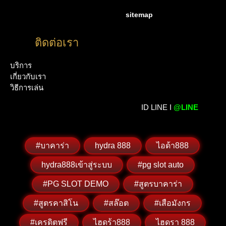
sitemap
ติดต่อเรา
บริการ
เกี่ยวกับเรา
วิธีการเล่น
ID LINE I
@LINE
#บาคาร่า
hydra 888
ไอด้า888
hydra888เข้าสู่ระบบ
#pg slot auto
#PG SLOT DEMO​
#สูตรบาคาร่า
#สูตรคาสิโน
#สล๊อต
#เสือมังกร
#เครดิตฟรี
ไฮดร้า888
ไฮดรา 888