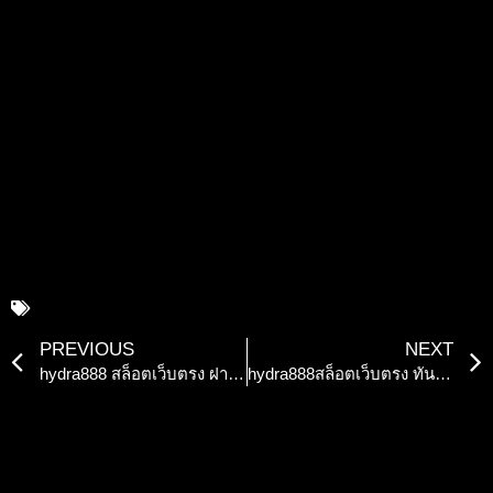
Prev
PREVIOUS
NEXT
hydra888 สล็อตเว็บตรง ฝากขั้นต่ำ 1 บาท ไม่ต้องทำเทิร์น มีแอดมินดูแลดี Perfect 24 ชั่วโมง
hydra888สล็อตเว็บตรง ทันสมัยตอบโจทย์ครบเดิมพันปลอดภัย สมัครรับโบนัส Free