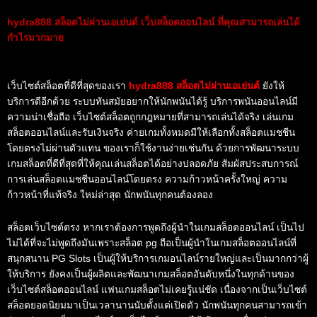
hydra888 สล็อตไม่ผ่านเอเย่นต์
เว็บสล็อตออนไลน์ ที่คุณสามารถเล่นได้
กำไรมากมาย
เว็บไซต์สล็อตที่ดีที่สุดของเรา
hydra888 สล็อตไม่ผ่านเอเย่นต์
ยังให้
บริการดีอีกด้วย ระบบทันสมัยอยากให้นักพนันได้รู้ บริการพนันออนไลน์มี
ความน่าเชื่อถือ เว็บไซต์สล็อตถูกกฎหมายที่สามารถเล่นได้จริง เล่นเกม
สล็อตออนไลน์และรับเงินจริง ค่ายเกมทั้งหมดมีให้เลือกทั้งสล็อตแมชชีน
โดยตรงไม่ผ่านตัวแทน ของเราก็ใช้งานง่ายเช่นกัน ด้วยการพัฒนาระบบ
เกมสล็อตที่ดีที่สุดที่ให้คุณเล่นสล็อตได้อย่างปลอดภัย สัมผัสประสบการณ์
การเล่นสล็อตแมชชีนออนไลน์โดยตรง ความก้าวหน้าครั้งใหญ่ ความ
ก้าวหน้าที่แท้จริง ใหม่ล่าสุด นักพนันทุกคนต้องลอง
สล็อตเว็บไซต์ตรง หากเราต้องการพูดถึงผู้นำในเกมสล็อตออนไลน์ เป็นไป
ไม่ได้ที่จะไม่พูดถึงมันเพราะสล็อต pg ถือเป็นผู้นำในเกมสล็อตออนไลน์ที่
สนุกสนาน PG Slots เป็นผู้ให้บริการเกมอนไลน์รายใหญ่และเป็นมากกว่าผู้
ให้บริการ ยังคงเป็นผู้ผลิตและพัฒนาเกมสล็อตอันดับหนึ่งในทุกด้านของ
เว็บไซต์สล็อตออนไลน์ แฟนเกมสล็อตไม่เคยรู้แน่ชัด เนื่องจากเป็นเว็บไซต์
สล็อตยอดนิยมมาเป็นเวลานานนับตั้งแต่เปิดตัว นักพนันทุกคนสามารถเข้า