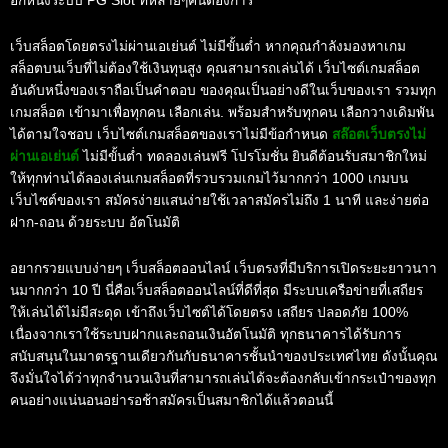
อีกหนึ่งระบบ PG Slot ที่หลายๆคนต้องการ
เว็บสล็อตโดยตรงไม่ผ่านเอเย่นต์ ไม่มีขั้นต่ำ หากคุณกำลังมองหาเกม
สล็อตบนเว็บที่ไม่ต้องใช้เงินทุนสูง คุณสามารถเล่นได้ เว็บไซต์เกมสล็อต
อันดับหนึ่งของเราถือเป็นคำตอบ ของคุณเป็นอย่างดีในเว็บของเรา รวมทุก
เกมสล็อต เข้ามาเพื่อทุกคน เลือกเล่น. พร้อมสำหรับทุกคน เลือกวางเดิมพัน
ได้ตามใจชอบ เว็บไซต์เกมสล็อตของเราไม่มีข้อกำหนด
สล๊อตเว็บตรงไม่
ผ่านเอเย่นต์
ไม่มีขั้นต่ำ ทดลองเล่นฟรี โปรโมชั่น ยินดีต้อนรับสมาชิกใหม่
ให้ทุกท่านได้ลองเล่นเกมสล็อตที่รวบรวมเกมไว้มากกว่า 1000 เกมบน
เว็บไซต์ของเรา สมัครง่ายแสนง่ายใช้เวลาสมัครไม่ถึง 1 นาที และง่ายต่อ
ฝาก-ถอน ด้วยระบบ อัตโนมัติ
อยากรวยแบบง่ายๆ เว็บสล็อตออนไลน์ เว็บตรงที่มีบริการเปิดระยะยาวนาา
นมากกว่า 10 ปี นี่คือเว็บสล็อตออนไลน์ที่ดีที่สุด มีระบบเครือข่ายที่เสถียร
ให้เล่นได้ไม่มีสะดุด เข้าถึงเว็บไซต์ได้โดยตรง เสถียร ปลอดภัย 100%
เนื่องจากเราใช้ระบบฝากและถอนเงินอัตโนมัติ ทุกธนาคารได้รับการ
สนับสนุนในมาตรฐานเดียวกันกับธนาคารชั้นนำของประเทศไทย ดังนั้นคุณ
จึงมั่นใจได้ว่าทุกจำนวนเงินที่สามารถเล่นได้จะต้องกลับเข้ากระเป๋าของทุก
คนอย่างแน่นอนอย่ารอช้าสมัครเป็นสมาชิกได้แล้วตอนนี้