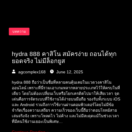
บทความ
hydra 888 คาสิโน สมัครง่าย ถอนได้ทุก
ยอดจริง ไม่มีล็อกยูส
agcomplex168
June 12, 2025
hydra 888 ถือว่าเป็นชื่อที่หลายคนคุ้นเคยในแวดวงคาสิโน
ออนไลน์ เพราะที่นี่รวมเอาเกมหลากหลายประเภทไว้ให้ครบในที่
เดียว โดยไม่ต้องเปลี่ยนเว็บหรือโยกเครดิตไปมาให้เสียเวลา จุด
เด่นคือการจัดระบบที่ใช้งานได้ง่ายบนมือถือ รองรับทั้งระบบ iOS
และ Android รวมถึงการใช้งานผ่านคอมพิวเตอร์โดยไม่มีข้อ
จำกัดเรื่องความเสถียร ความเร็วของเว็บนี้ถือว่าตอบโจทย์สาย
เล่นจริงจัง เพราะโหลดไว ไม่ค้าง และไม่มีสะดุดแม้ในช่วงเวลา
ที่มีคนใช้งานเยอะเป็นพิเศษ…