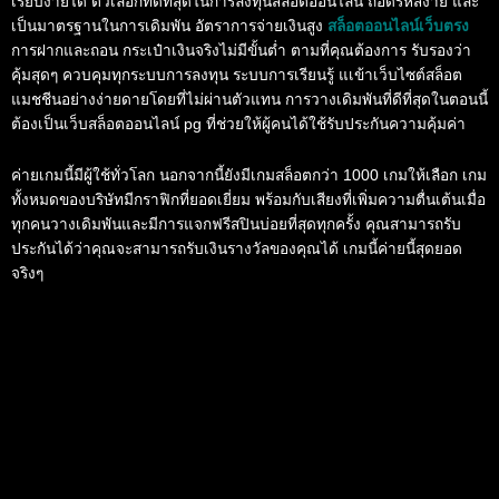
เรียบง่ายได้ ตัวเลือกที่ดีที่สุดในการลงทุนสล็อตออนไลน์ ถอดรหัสง่าย และ
เป็นมาตรฐานในการเดิมพัน อัตราการจ่ายเงินสูง
สล็อตออนไลน์เว็บตรง
การฝากและถอน กระเป๋าเงินจริงไม่มีขั้นต่ำ ตามที่คุณต้องการ รับรองว่า
คุ้มสุดๆ ควบคุมทุกระบบการลงทุน ระบบการเรียนรู้ แเข้าเว็บไซต์สล็อต
แมชชีนอย่างง่ายดายโดยที่ไม่ผ่านตัวแทน การวางเดิมพันที่ดีที่สุดในตอนนี้
ต้องเป็นเว็บสล็อตออนไลน์ pg ที่ช่วยให้ผู้คนได้ใช้รับประกันความคุ้มค่า
ค่ายเกมนี้มีผู้ใช้ทั่วโลก นอกจากนี้ยังมีเกมสล็อตกว่า 1000 เกมให้เลือก เกม
ทั้งหมดของบริษัทมีกราฟิกที่ยอดเยี่ยม พร้อมกับเสียงที่เพิ่มความตื่นเต้นเมื่อ
ทุกคนวางเดิมพันและมีการแจกฟรีสปินบ่อยที่สุดทุกครั้ง คุณสามารถรับ
ประกันได้ว่าคุณจะสามารถรับเงินรางวัลของคุณได้ เกมนี้ค่ายนี้สุดยอด
จริงๆ