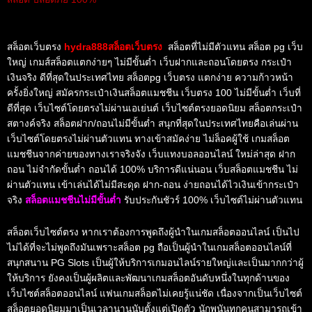
สล็อตเว็บตรง
hydra888สล็อตเว็บตรง
สล็อตที่ไม่มีตัวแทน สล็อต pg เว็บ
ใหญ่ เกมส์สล็อตแตกง่ายๆ ไม่มีขั้นต่ำ เว็บฝากและถอนโดยตรง กระเป๋า
เงินจริง ดีที่สุดในประเทศไทย สล็อตpg เว็บตรง แตกง่าย ความก้าวหน้า
ครั้งยิ่งใหญ่ สมัครกระเป๋าเงินสล็อตแมชชีน เว็บตรง 100 ไม่มีขั้นต่ำ เว็บที่
ดีที่สุด เว็บไซต์โดยตรงไม่ผ่านเอเย่นต์ เว็บไซต์ตรงยอดนิยม สล็อตกระเป๋า
สตางค์จริง สล็อตฝาก/ถอนไม่มีขั้นต่ำ สนุกที่สุดในประเทศไทยคือเล่นผ่าน
เว็บไซต์โดยตรงไม่ผ่านตัวแทน ทางเข้าสมัคง่าย ไม่ล็อคผู้ใช้ เกมสล็อต
แมชชีนจากค่ายของทางเราจริงจัง เว็บแทงบอลออนไลน์ ใหม่ล่าสุด ฝาก
ถอน ไม่จำกัดขั้นต่ำ ถอนได้ 100% บริการดีแน่นอน เว็บสล็อตแมชชีน ไม่
ผ่านตัวแทน เข้าเล่นได้ไม่มีสะดุด ฝาก-ถอน ง่ายถอนได้ไวเงินเข้ากระเป๋า
จริง
สล็อตแมชชีนไม่มีขั้นต่ำ
รับประกันชัวร์ 100% เว็บไซต์ไม่ผ่านตัวแทน
สล็อตเว็บไซต์ตรง หากเราต้องการพูดถึงผู้นำในเกมสล็อตออนไลน์ เป็นไป
ไม่ได้ที่จะไม่พูดถึงมันเพราะสล็อต pg ถือเป็นผู้นำในเกมสล็อตออนไลน์ที่
สนุกสนาน PG Slots เป็นผู้ให้บริการเกมอนไลน์รายใหญ่และเป็นมากกว่าผู้
ให้บริการ ยังคงเป็นผู้ผลิตและพัฒนาเกมสล็อตอันดับหนึ่งในทุกด้านของ
เว็บไซต์สล็อตออนไลน์ แฟนเกมสล็อตไม่เคยรู้แน่ชัด เนื่องจากเป็นเว็บไซต์
สล็อตยอดนิยมมาเป็นเวลานานนับตั้งแต่เปิดตัว นักพนันทุกคนสามารถเข้า