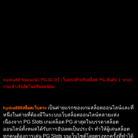
hydra88
ขอแนะนำ PG SLOT เว็บตรงสำหรับสล็อต PG อันดับ 1 ระบบ
กระเป๋าเงินอัตโนมัติยอดนิยม
เป็นค่ายแรกของเกมสล็อตออนไลน์และที่
hydra888สล็อตเว็บตรง
หนึ่งในค่ายที่ต้องมีในระบบเว็บสล็อตออนไลน์หลายแห่ง
เนื่องจาก PG Slots เกมสล็อต PG ล่าสุดในบรรดาสล็อต
ออนไลน์ทั้งหมดได้รับการอัปเดตเป็นประจำ ทำให้ผู้เล่นสล็อต
ทุกคนต้องการเล่น PG Slots บนเว็บไซต์โดยตรงทุกครั้งที่ทำได้