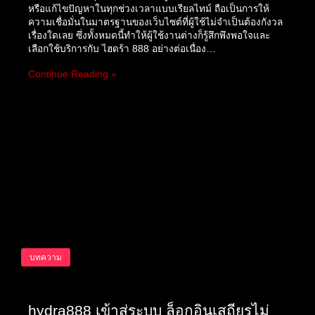
หรือแก้ไขปัญหาในทุกช่วงเวลาแบบเรียลไทม์ ถือเป็นการให้
ความเชื่อมั่นในมาตรฐานของเว็บไซต์ที่ผู้ใช้ไม่จำเป็นต้องกังวล
เรื่องใดเลย ซึ่งทั้งหมดนี้ทำให้ผู้ใช้งานต่างก็รู้สึกพึงพอใจและ
เลือกใช้บริการกับ ไฮดร้า 888 อย่างต่อเนื่อง…
Continue Reading »
บทความ
hydra888 เข้าสู่ระบบ ล็อกอินเสถียรไม่