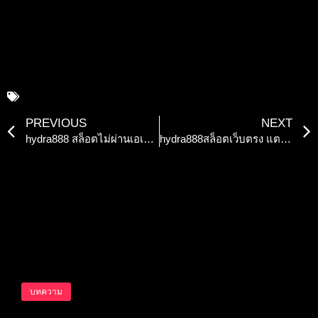
Prev
PREVIOUS
NEXT
hydra888 สล็อตไม่ผ่านเอเย่นต์ pgslot แตกหนักๆ สล็อตแตกง่าย ไม่มีขั้นต่ำ รับเครดิต Free
hydra888สล็อตเว็บตรง แตกหนักจัดเต็ม แจกเครดิต Free ทุกวัน
บทความ