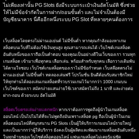
ไม่เพียงเท่านั้น PG Slots ยังมีระบบกระเป๋าเงินอัตโนมัติ ซึ่งช่วย
ให้ไม่มีข้อจำกัดในการฝาก/ถอนขั้นต่ำ และไม่จำเป็นต้องมี
บัญชีธนาคาร นี่คืออีกหนึ่งระบบ PG Slot ที่หลายๆคนต้องการ
เว็บสล็อตโดยตรงไม่ผ่านเอเย่นต์ ไม่มีขั้นต่ำ หากคุณกำลังมองหาเกม
สล็อตบนเว็บที่ไม่ต้องใช้เงินทุนสูง คุณสามารถเล่นได้ เว็บไซต์เกมสล็อต
อันดับหนึ่งของเราถือเป็นคำตอบ ของคุณเป็นอย่างดีในเว็บของเรา รวมทุก
เกมสล็อต เข้ามาเพื่อทุกคน เลือกเล่น. พร้อมสำหรับทุกคน เลือกวางเดิมพัน
ได้ตามใจชอบ เว็บไซต์เกมสล็อตของเราไม่มีข้อกำหนด เว็บสล๊อตตรงไม่
ผ่านเอเย่นต์ ไม่มีขั้นต่ำ ทดลองเล่นฟรี โปรโมชั่น ยินดีต้อนรับสมาชิกใหม่
ให้ทุกท่านได้ลองเล่นเกมสล็อตที่รวบรวมเกมไว้มากกว่า 1000 เกมบน
เว็บไซต์ของเรา สมัครง่ายแสนง่ายใช้เวลาสมัครไม่ถึง 1 นาที และง่ายต่อ
ฝาก-ถอน ด้วยระบบ อัตโนมัติ
สล็อตเว็บตรงเล่นง่ายแตกหนัก
หากเราต้องการพูดถึงผู้นำในเกมสล็อต
ออนไลน์ เป็นไปไม่ได้ที่จะไม่พูดถึงมันเพราะสล็อต pg ถือเป็นผู้นำในเกม
สล็อตออนไลน์ที่สนุกสนาน PG Slots เป็นผู้ให้บริการเกมอนไลน์รายใหญ่
และเป็นมากกว่าผู้ให้บริการ ยังคงเป็นผู้ผลิตและพัฒนาเกมสล็อตอันดับหนึ่ง
ในทุกด้านของเว็บไซต์สล็อตออนไลน์ แฟนเกมสล็อตไม่เคยรู้แน่ชัด