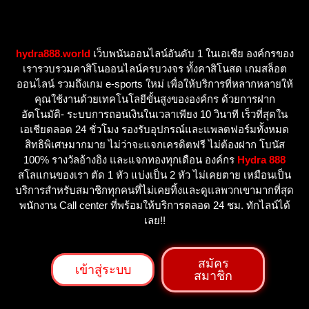
hydra888.world
เว็บพนันออนไลน์อันดับ 1 ในเอเชีย องค์กรของ
เรารวบรวมคาสิโนออนไลน์ครบวงจร ทั้งคาสิโนสด เกมสล็อต
ออนไลน์ รวมถึงเกม e-sports ใหม่ เพื่อให้บริการที่หลากหลายให้
คุณใช้งานด้วยเทคโนโลยีขั้นสูงขององค์กร ด้วยการฝาก
อัตโนมัติ- ระบบการถอนเงินในเวลาเพียง 10 วินาที เร็วที่สุดใน
เอเชียตลอด 24 ชั่วโมง รองรับอุปกรณ์และแพลตฟอร์มทั้งหมด
สิทธิพิเศษมากมาย ไม่ว่าจะแจกเครดิตฟรี ไม่ต้องฝาก โบนัส
100% รางวัลอ้างอิง และแจกทองทุกเดือน องค์กร
Hydra 888
สโลแกนของเรา ตัด 1 หัว แบ่งเป็น 2 หัว ไม่เคยตาย เหมือนเป็น
บริการสำหรับสมาชิกทุกคนที่ไม่เคยทิ้งและดูแลพวกเขามากที่สุด
พนักงาน Call center ที่พร้อมให้บริการตลอด 24 ชม. ทักไลน์ได้
เลย!!
สมัคร
เข้าสู่ระบบ
สมาชิก