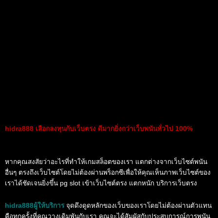
hidra888
เลือกลงทุนกับเว็บตรง ดีมากยิ่งกว่าเว็บพนันทั่วไป 100%
หากคุณสงสัยว่าอะไรที่ทำให้เกมสล็อตของเรา แตกต่างจากเว็บไซต์พนัน
อื่นๆ ตรงถึงเว็บไซต์โดยไม่ต้องผ่านพร็อกซีเพื่อให้คุณเห็นภาพเว็บไซต์ของ
เราได้ชัดเจนยิ่งขึ้น pg slot เข้าเว็บไซต์ตรง แตกหนัก บริการเว็บตรง
hidra888
ผู้ให้บริการ
จุดดึงดูดหลักของเว็บของเราโดยไม่ต้องผ่านตัวแทน
คือทุกครั้งที่คุณวางเดิมพันกับเรา คุณจะได้สัมผัสกับประสบการณ์การพนัน