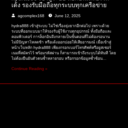
เด้ง รองรับมือถือทุกระบบทุกเครือข่าย
agcomplex168
June 12, 2025
hydra888 เข้าสู่ระบบ ไม่ใช่เรื่องยุ่งยากอีกต่อไป เพราะด้วย
ระบบที่ออกแบบมาให้รองรับผู้ใช้งานทุกอุปกรณ์ ทั้งมือถือและ
คอมพิวเตอร์ การล็อกอินจึงกลายเป็นขั้นตอนที่ไม่ต้องรอนาน
ไม่มีปัญหาโหลดช้า หรือเด้งออกบ่อยให้เสียอารมณ์ เมื่อเข้าสู่
หน้าเว็บหลัก hydra888 เพียงกรอกเบอร์โทรศัพท์หรือยูสเซอร์
เนมที่สมัครไว้ พร้อมรหัสผ่าน ก็สามารถเข้าถึงระบบได้ทันที โดย
ไม่ต้องยืนยันตัวตนซ้ำหลายรอบ หรือกรอกข้อมูลซ้ำซ้อน…
Continue Reading »