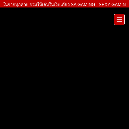
Skip
จากทุกค่าย รวมให้เล่นในเว็บเดียว SA GAMING , SEXY GAMING , PG 
to
Main
content
Men