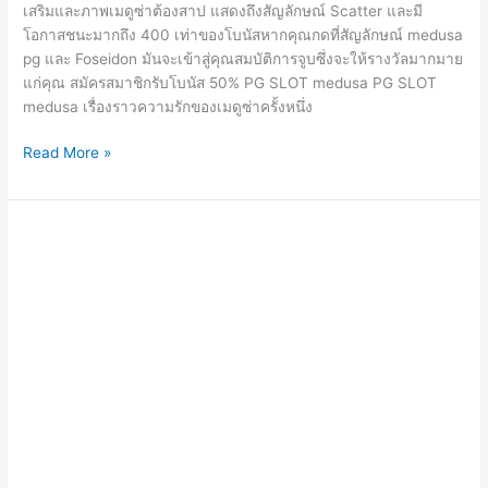
เสริมและภาพเมดูซ่าต้องสาป แสดงถึงสัญลักษณ์ Scatter และมี
โอกาสชนะมากถึง 400 เท่าของโบนัสหากคุณกดที่สัญลักษณ์ medusa
pg และ Foseidon มันจะเข้าสู่คุณสมบัติการจูบซึ่งจะให้รางวัลมากมาย
แก่คุณ สมัครสมาชิกรับโบนัส 50% PG SLOT medusa PG SLOT
medusa เรื่องราวความรักของเมดูซ่าครั้งหนึ่ง
Read More »
รีวิว
เกม
win
win
won
pgslot
ล่าสุด