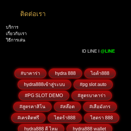
ติดต่อเรา
บริการ
เกี่ยวกับเรา
วิธีการเล่น
ID LINE I
@LINE
#บาคาร่า
hydra 888
ไอด้า888
hydra888เข้าสู่ระบบ
#pg slot auto
#PG SLOT DEMO​
#สูตรบาคาร่า
#สูตรคาสิโน
#สล๊อต
#เสือมังกร
#เครดิตฟรี
ไฮดร้า888
ไฮดรา 888
hydra888 ดี ไหม
hydra888 wallet