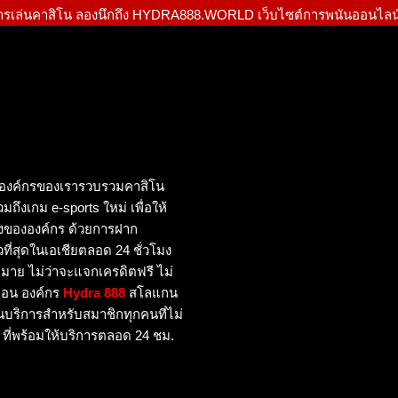
เล่นคาสิโน ลองนึกถึง HYDRA888.WORLD เว็บไซต์การพนันออนไลน์ กับ
ย องค์กรของเรารวบรวมคาสิโน
ึงเกม e-sports ใหม่ เพื่อให้
ูงขององค์กร ด้วยการฝาก
วที่สุดในเอเชียตลอด 24 ชั่วโมง
มาย ไม่ว่าจะแจกเครดิตฟรี ไม่
ือน องค์กร
Hydra 888
สโลแกน
็นบริการสำหรับสมาชิกทุกคนที่ไม่
 ที่พร้อมให้บริการตลอด 24 ชม.