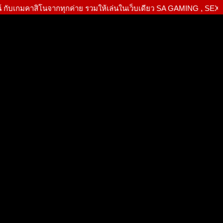
เกมคาสิโนจากทุกค่าย รวมให้เล่นในเว็บเดียว SA GAMING , SEXY GA