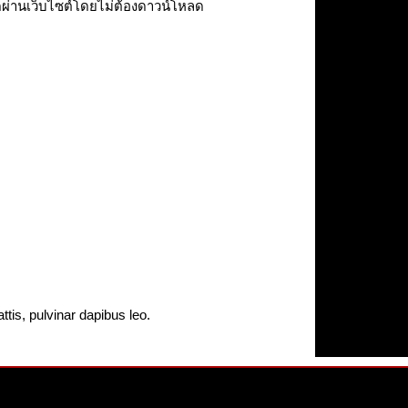
่านเว็บไซต์โดยไม่ต้องดาวน์โหลด
ttis, pulvinar dapibus leo.