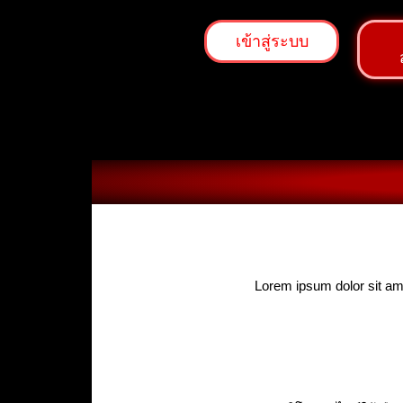
เข้าสู่ระบบ
Lorem ipsum dolor sit amet