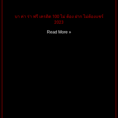
บา ค่า ร่า ฟรี เครดิต 100 ไม่ ต้อง ฝาก ไม่ต้องแชร์
2023
Read More »