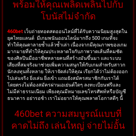
พร้อมให้คุณเพลิดเพลินไปกับ
โบนัสไม่จำกัด
460bet
เว็บถ่ายทอดสดออนไลน์ที่ได้รับความนิยมสูงสุดใน
ยุคไทยแลนด์ มีเกมพนันออนไลน์มากถึง 500 เกมที่จะ
ทำให้คุณตาลายซ้ำแล้วซ้ำเล่า เนื่องจากมีคุณภาพของเกม
มากมายที่ทำให้คุณประหลาดใจกับภาพวาดเส้นที่คมชัด
ของศิลปินมืออาชีพหลายคนที่สร้างมันขึ้นมา และระบบ
เสียงที่สมจริงมาช่วยเพิ่มความสนุกให้กับเกมสำหรับสาวก
นักลงทุนทั้งหลาย ให้เราจัดส่งให้คุณ เรียกได้ว่าไม่ต้องออก
ไปเล่นจริง ยิ่งเล่น ยิ่งเข้า แถมยังสมัครสมาชิกกับเราได้
โดยตรงไม่ต้องสมัครผ่านเอเย่นต์ใดๆ ลงทะเบียนฟรีและ
ไม่มีค่าธรรมเนียม เพียงคุณมีหมายเลขโทรศัพท์หรือบัญชี
ธนาคาร อย่ารอช้า เราไม่อยากให้คุณพลาดโอกาสดีๆ นี้
460bet ความสมบูรณ์แบบที่
คาดไม่ถึง เล่นใหญ่ จ่ายไม่อั้น