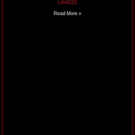
LAVA222
Read More »