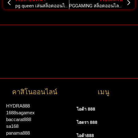
pg queen เล่นสล็อตออนไลน์บนเว็บไซต์ที่ได้มาตรฐานสากลอันดับ 1
PGGAMING สล็อตออนไลน์ฝาก-ถอน 24 ชั่วโมง
คาสิโนออนไลน์
เมนู
HYDRA888
ไอด้า 888
1688sagamex
baccarat888
ไฮดรา 888
sa168
panama888
ไอด้า888