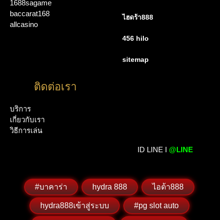
1688sagame
baccarat168
ไฮดร้า888
allcasino
456 hilo
sitemap
ติดต่อเรา
บริการ
เกี่ยวกับเรา
วิธีการเล่น
ID LINE I
@LINE
#บาคาร่า
hydra 888
ไอด้า888
hydra888เข้าสู่ระบบ
#pg slot auto