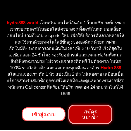
hydra888.world
เว็บพนันออนไลน์อันดับ 1 ในเอเชีย องค์กรของ
เรารวบรวมคาสิโนออนไลน์ครบวงจร ทั้งคาสิโนสด เกมสล็อต
ออนไลน์ รวมถึงเกม e-sports ใหม่ เพื่อให้บริการที่หลากหลายให้
คุณใช้งานด้วยเทคโนโลยีขั้นสูงขององค์กร ด้วยการฝาก
อัตโนมัติ- ระบบการถอนเงินในเวลาเพียง 10 วินาที เร็วที่สุดใน
เอเชียตลอด 24 ชั่วโมง รองรับอุปกรณ์และแพลตฟอร์มทั้งหมด
สิทธิพิเศษมากมาย ไม่ว่าจะแจกเครดิตฟรี ไม่ต้องฝาก โบนัส
100% รางวัลอ้างอิง และแจกทองทุกเดือน องค์กร
Hydra 888
สโลแกนของเรา ตัด 1 หัว แบ่งเป็น 2 หัว ไม่เคยตาย เหมือนเป็น
บริการสำหรับสมาชิกทุกคนที่ไม่เคยทิ้งและดูแลพวกเขามากที่สุด
พนักงาน Call center ที่พร้อมให้บริการตลอด 24 ชม. ทักไลน์ได้
เลย!!
สมัคร
เข้าสู่ระบบ
สมาชิก