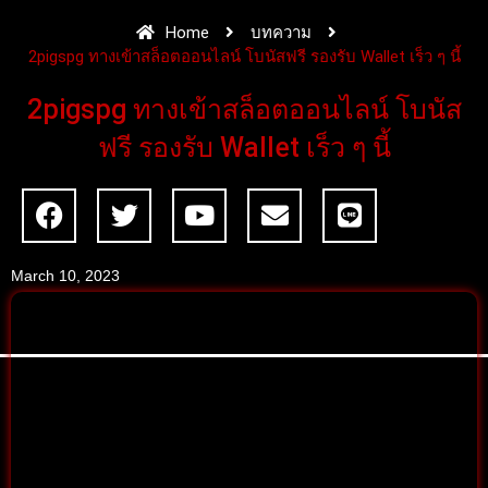
Home
บทความ
2pigspg ทางเข้าสล็อตออนไลน์ โบนัสฟรี รองรับ Wallet เร็ว ๆ นี้
2pigspg ทางเข้าสล็อตออนไลน์ โบนัส
ฟรี รองรับ Wallet เร็ว ๆ นี้
F
T
Y
E
L
a
w
o
n
i
c
i
u
v
n
e
t
t
e
e
March 10, 2023
b
t
u
l
o
e
b
o
o
r
e
p
k
e