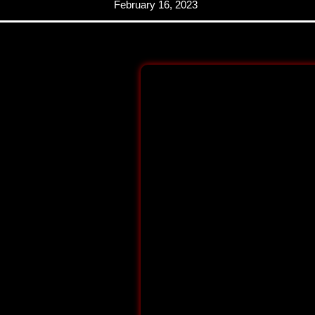
e
t
t
e
February 16, 2023
b
t
u
l
o
e
b
o
o
r
e
p
k
e