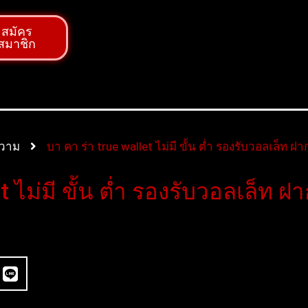
สมัคร
สมาชิก
วาม
บา คา ร่า true wallet ไม่มี ขั้น ต่ำ รองรับวอลเล็ท ฝ
t ไม่มี ขั้น ต่ำ รองรับวอลเล็ท ฝ
L
i
n