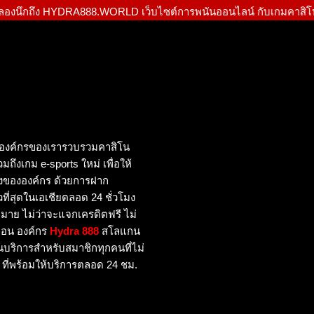
ึง HYDRA888.WORLD เว็บไซต์การพนันออนไลน์ กับเกมคาสิโนจากทุกค่
ย องค์กรของเรารวบรวมคาสิโน
ึงเกม e-sports ใหม่ เพื่อให้
ูงขององค์กร ด้วยการฝาก
วที่สุดในเอเชียตลอด 24 ชั่วโมง
มาย ไม่ว่าจะแจกเครดิตฟรี ไม่
ือน องค์กร
Hydra 888
สโลแกน
็นบริการสำหรับสมาชิกทุกคนที่ไม่
 ที่พร้อมให้บริการตลอด 24 ชม.