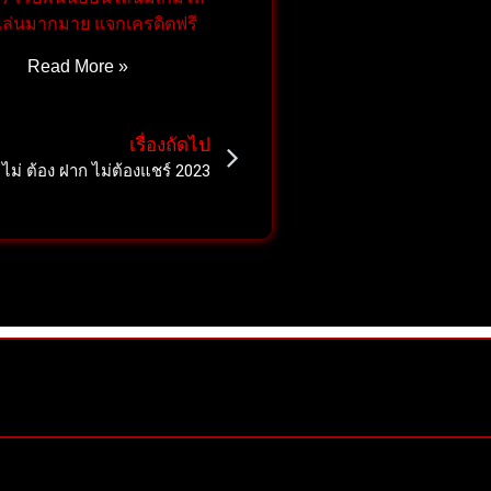
กเล่นมากมาย แจกเครดิตฟรี
Read More »
Next
เรื่องถัดไป
 ไม่ ต้อง ฝาก ไม่ต้องแชร์ 2023