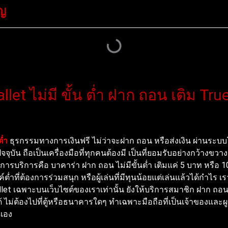
ญ
llet ไม่มี ขั้น ต่ำ ฝาก ถอน เติม Tru
ต่ำ
ธุรกรรมทางการเงินฟรี ไม่ว่าจะฝาก ถอน หรือส่งเงิน ผ่านระบ
ัจจุบัน ถือเป็นเครื่องมือที่ทุกคนต้องมี เป็นที่ยอมรับอย่างกว้างข
การบริการคือ บาคาร่า ฝาก ถอน ไม่มีขั้นต่ำ เติมแค่ 5 บาท หรือ
๊งค์ต่ำที่ต้องการร่วมสนุก หรือผู้เล่นที่มีทุนน้อยแต่เล่นแล้วได้กำไร เร
llet เฉพาะบนเว็บไซต์ของเราเท่านั้น ยังให้บริการสมาชิก ฝาก ถ
ด้ ไม่ต้องไปที่ตู้หรือธนาคารใดๆ ทำเฉพาะมือถือที่เป็นเจ้าของและ
ณเอง